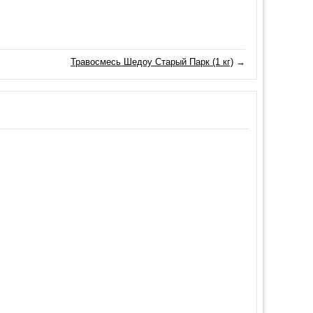
Травосмесь Шедоу Старый Парк (1 кг)
→