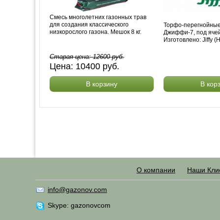
Смесь многолетних газонных трав
для создания классического
Торфо-перегнойные
низкорослого газона. Мешок 8 кг.
Джиффи-7, под ячей
Изготовлено: Jiffy (
Старая цена:
12600
руб.
Цена:
10400
руб.
В корзину
В кор
О компании
Наши Кли
info@gazonov.com
Skype: gazonovcom