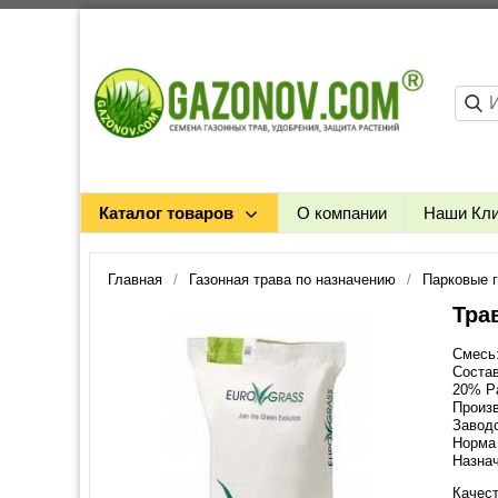
Каталог товаров
О компании
Наши Кл
Главная
Газонная трава по назначению
Парковые 
Тра
Смесь
Состав
20% Р
Произв
Заводс
Норма 
Назнач
Качест