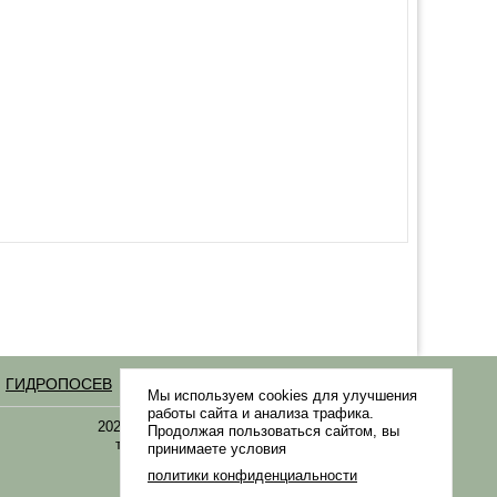
ГИДРОПОСЕВ
Статьи
Мы используем cookies для улучшения
работы сайта и анализа трафика.
2021-2026 © «Газонная трава, семена газонных
Продолжая пользоваться сайтом, вы
трав: выбор удобрения и средства защиты в
принимаете условия
Gazonov.com»
политики конфиденциальности
.
Филиалы ТК РФ