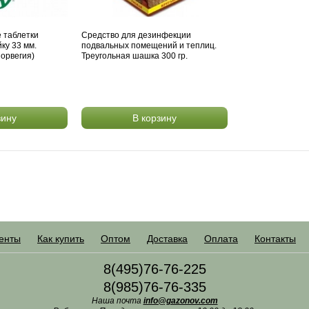
 таблетки
Средство для дезинфекции
ку 33 мм.
подвальных помещений и теплиц.
Норвегия)
Треугольная шашка 300 гр.
зину
В корзину
енты
Как купить
Оптом
Доставка
Оплата
Контакты
8(495)76-76-225
8(985)76-76-335
Наша почта
info@gazonov.com