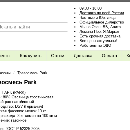
09:00 - 18:00
Доставка по всей России
Частные и Юр. лица
Официальное дилерство
Мы на Озон, ВБ, Авито
Лемана Про, Я.Маркет
Есть срочная доставка!
Все цены актуальны!
Работаем по ЭДО
иенты
Как купить
Оптом
Доставка
Оплата
К
газоны
Травосмесь Park
восмесь Park
: ПАРК (PARK)
: 80% Овсяница тростниковая,
айграс пастбищный
одство: DSV (Германия)
кая фасовка: мешок 10 кг.
расхода: 3 кг семян на 100 кв.м.
ение: газонное.
во ГОСТ Р 52325-2005.