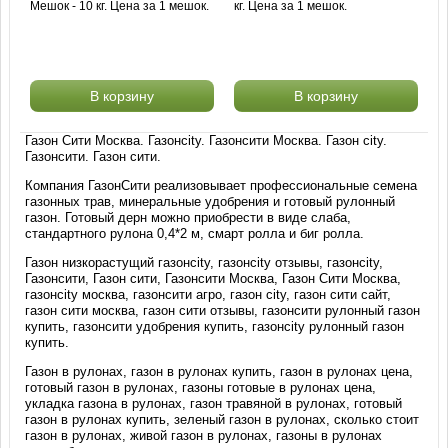
Мешок - 10 кг. Цена за 1 мешок.
кг. Цена за 1 мешок.
В корзину
В корзину
Газон Сити Москва. Газонcity. Газонсити Москва. Газон city.
Газонсити. Газон сити.
Компания ГазонСити реализовывает профессиональные семена
газонных трав, минеральные удобрения и готовый рулонный
газон. Готовый дерн можно приобрести в виде слаба,
стандартного рулона 0,4*2 м, смарт ролла и биг ролла.
Газон низкорастущий газонcity, газонcity отзывы, газонcity,
Газонсити, Газон сити, Газонсити Москва, Газон Сити Москва,
газонcity москва, газонсити агро, газон city, газон сити сайт,
газон сити москва, газон сити отзывы, газонсити рулонный газон
купить, газонсити удобрения купить, газонcity рулонный газон
купить.
Газон в рулонах, газон в рулонах купить, газон в рулонах цена,
готовый газон в рулонах, газоны готовые в рулонах цена,
укладка газона в рулонах, газон травяной в рулонах, готовый
газон в рулонах купить, зеленый газон в рулонах, сколько стоит
газон в рулонах, живой газон в рулонах, газоны в рулонах