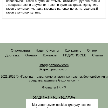
новосибирск, газон в рулонах отзывы, стоимость рулона газона
, продажа газона в рулонах, газон в рулонах трава, где купить
газон в рулонах, укладка газона в рулонах цена, натуральный
газон в рулонах купить.
О компании
Наши Клиенты
Как купить
Оптом
Доставка
Оплата
Контакты
ГИДРОПОСЕВ
Статьи
info@gazonov.com
Skype: gazonovcom
2021-2026 © «Газонная трава, семена газонных трав: выбор удобрения и
средства защиты в Gazonov.com»
Филиалы ТК РФ
8(495)76-76-225
8(985)76-76-335
Мы используем cookies для улучшения