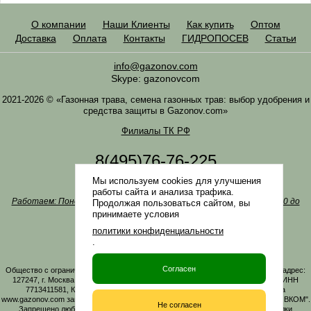
О компании
Наши Клиенты
Как купить
Оптом
Доставка
Оплата
Контакты
ГИДРОПОСЕВ
Статьи
info@gazonov.com
Skype: gazonovcom
2021-2026 © «Газонная трава, семена газонных трав: выбор удобрения и
средства защиты в Gazonov.com»
Филиалы ТК РФ
8(495)76-76-225
8(985)76-76-335
Мы используем cookies для улучшения
Наша почта
info@gazonov.com
работы сайта и анализа трафика.
Работаем: Понедельник-четверг с 10:00 до 18:00, пятница - с 10:00 до
Продолжая пользоваться сайтом, вы
17:00
принимаете условия
Наши награды и письма
политики конфиденциальности
Политика конфиденциальности
.
Заказать обратный звонок
Согласен
Общество с ограниченной ответственностью «ГАЗОНОВКОМ» Юридический адрес:
127247, г. Москва, Дмитровское ш., д. 100, стр. 2, этаж 01, помещение 3106 ИНН
7713411581, КПП 771301001 ОГРН 1167746161219. Все материалы сайта
www.gazonov.com защищены авторским правом и принадлежат ООО "ГАЗОНОВКОМ".
Не согласен
Запрещено любое копирование материалов сайта без активной гиперссылки