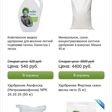
Комплексное жидкое
Минеральное, сухое,
удобрение для весенне-летней
концентрированное азотное
подкормки газона. Канистра 2
удобрение в гранулах. Мешок
литра.
40 кг.
Старая цена:
620
руб.
Старая цена:
5500
руб.
Цена:
540
руб.
Цена:
4400
руб.
В корзину
В корзину
Удобрение Азофоска
Удобрение Фертика газон
(Нитроаммофоска) NPK
весна-лето (5 кг)
16:16:16 (50 кг)