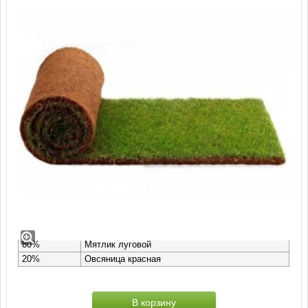
Рулонный газон Универсальный
Состав рулонного газона Универсальный
(пр-во ГазонCity):
80%
Мятлик луговой
20%
Овсяница красная
В корзину