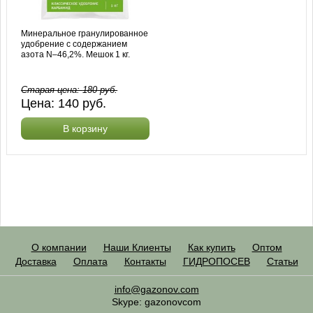
Минеральное гранулированное
удобрение с содержанием
азота N–46,2%. Мешок 1 кг.
Старая цена:
180
руб.
Цена:
140
руб.
В корзину
О компании
Наши Клиенты
Как купить
Оптом
Доставка
Оплата
Контакты
ГИДРОПОСЕВ
Статьи
info@gazonov.com
Skype: gazonovcom