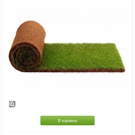
Рулонный газон Спортивный
Состав спортивного рулонного газона
(пр-во ГазонCity):
100% - мятлик луговой
В корзину