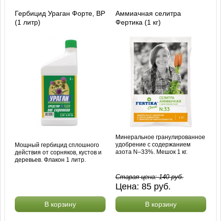
Гербицид Ураган Форте, ВР
Аммиачная селитра
(1 литр)
Фертика (1 кг)
Минеральное гранулированное
удобрение с содержанием
Мощный гербицид сплошного
азота N–33%. Мешок 1 кг.
действия от сорняков, кустов и
деревьев. Флакон 1 литр.
Старая цена:
140
руб.
Цена:
85
руб.
В корзину
В корзину