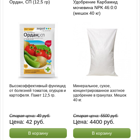
Ордан, СП (12,5 гр)
Удобрение Карбамид
мочевина NPK 46:0:0
(мешок 40 кг)
Высокоэффективный фунгицид
Минеральное, сухое,
от болезней томатов, огурцов и
концентрированное азотное
картофеля. Пакет 12,5 гр.
удобрение в гранулах. Мешок
40 кг.
Старая цена:
49
руб.
Старая цена:
5500
руб.
Цена:
42
руб.
Цена:
4400
руб.
В корзину
В корзину