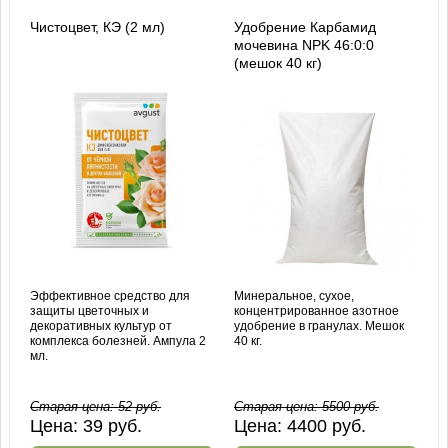
Чистоцвет, КЭ (2 мл)
Удобрение Карбамид
мочевина NPK 46:0:0
(мешок 40 кг)
Эффективное средство для
Минеральное, сухое,
защиты цветочных и
концентрированное азотное
декоративных культур от
удобрение в гранулах. Мешок
комплекса болезней. Ампула 2
40 кг.
мл.
Старая цена:
52
руб.
Старая цена:
5500
руб.
Цена:
39
руб.
Цена:
4400
руб.