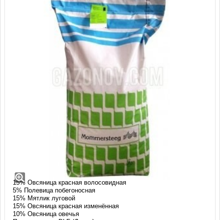
Газонная трава Смол (20 кг)
Смесь: СМОЛ (SMALL)
Состав:
40% Овсяница красная красная
15% Овсяница красная волосовидная
5% Полевица побегоносная
15% Мятлик луговой
15% Овсяница красная изменённая
10% Овсяница овечья