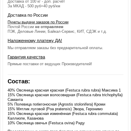
Доставка от 100 кг - доп. расчёт
За МКАД - 500 руб+40 руб/км
Доставка по России
Пункты выдачи заказов по России
Почтой России
не отправляем
ПЭК, Деловые Линии, Байкал-Сервис, КИТ, СДЭК и т.д.
Наложенному платежу ДА!
Мы отправляем заказы без предварительной оплаты.
Гарантия качества
Прямые поставки от ведущих Производителей!
Состав:
40% Овсяница красная красная (Festuca rubra rubra) Максима 1
15% Овсяница красная волосовидная (Festuca rubra trichophylla)
Саманта
5% Полевица побегоносная (Agrostis stolonifera) Кроми
15% Мятлик луговой (Poa pratensis) Эвора, Геронимо
15% Овсяница красная изменённая (Festuca rubra commutata)
Каллиопе, Казанова
10% Овсяница овечья (Festuca ovina) Риду