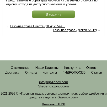
Представленные сорта трав берутся из озвученного списка по
одному исходя из доступного наличия и урожая.
В корзину
←
Газонная трава Сиеста (20 кг) с бел...
Газонная трава Джокер (20 кг)
→
О компании
Наши Клиенты
Как купить
Оптом
Доставка
Оплата
Контакты
ГИДРОПОСЕВ
Статьи
info@gazonov.com
Skype: gazonovcom
2021-2026 © «Газонная трава, семена газонных трав: выбор удобрения и
средства защиты в Gazonov.com»
Филиалы ТК РФ