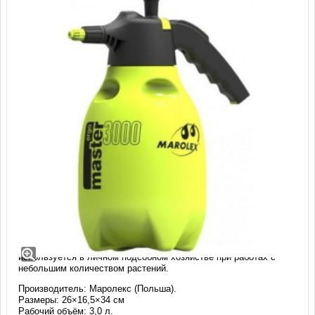
Опрыскиватель Marolex Master ERGO
3000 (3л)
Ручной помповый
опрыскиватель
"Master ergo 3D Flex 3000"
используется в личном подсобном хозяйстве при работах с
небольшим количеством растений.
Производитель: Маролекс (Польша).
Размеры: 26×16,5×34 см
Рабочий объём: 3,0 л.