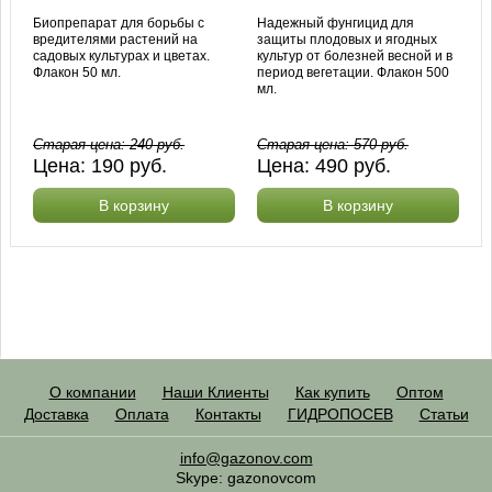
Биопрепарат для борьбы с
Надежный фунгицид для
вредителями растений на
защиты плодовых и ягодных
садовых культурах и цветах.
культур от болезней весной и в
Флакон 50 мл.
период вегетации. Флакон 500
мл.
Старая цена:
240
руб.
Старая цена:
570
руб.
Цена:
190
руб.
Цена:
490
руб.
В корзину
В корзину
О компании
Наши Клиенты
Как купить
Оптом
Доставка
Оплата
Контакты
ГИДРОПОСЕВ
Статьи
info@gazonov.com
Skype: gazonovcom