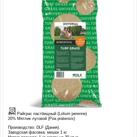
Газонная трава Робустика, DLF (1 кг)
Смесь: РОБУСТИКА (ROBUSTICA)
Состав:
35% Овсяница красная красная (Festuca rubra rubra)
45% Райграс пастбищный (Lolium perenne)
20% Мятлик луговой (Poa pratensis)
Производство: DLF (Дания).
Заводская фасовка: мешок 1 кг.