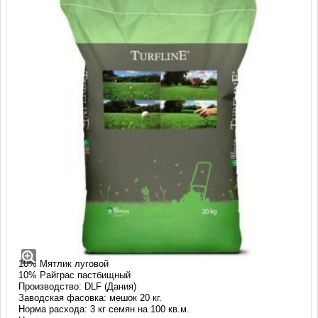
Травосмесь Ватерлесс (20 кг)
Смесь: ВАТЕРЛЕСС (WATERLESS)
Состав:
80% Овсяница тростниковая
10% Мятлик луговой
10% Райграс пастбищный
Производство: DLF (Дания)
Заводская фасовка: мешок 20 кг.
Норма расхода: 3 кг семян на 100 кв.м.