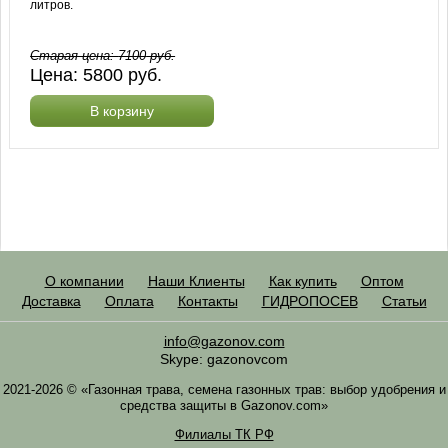
литров.
Старая цена:
7100
руб.
Цена:
5800
руб.
В корзину
О компании
Наши Клиенты
Как купить
Оптом
Доставка
Оплата
Контакты
ГИДРОПОСЕВ
Статьи
info@gazonov.com
Skype: gazonovcom
2021-2026 © «Газонная трава, семена газонных трав: выбор удобрения и
средства защиты в Gazonov.com»
Филиалы ТК РФ