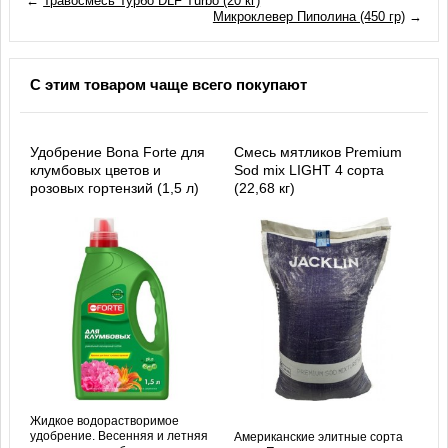
←
Травосмесь Турбо DLF Turbo (20 кг)
Микроклевер Пиполина (450 гр)
→
С этим товаром чаще всего покупают
Удобрение Bona Forte для
Смесь мятликов Premium
клумбовых цветов и
Sod mix LIGHT 4 сорта
розовых гортензий (1,5 л)
(22,68 кг)
Жидкое водорастворимое
удобрение. Весенняя и летняя
Американские элитные сорта