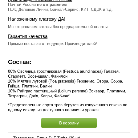
Почтой России
не отправляем
ПЭК, Деловые Линии, Байкал-Сервис, КИТ, СДЭК и т.д.
Наложенному платежу ДА!
Мы отправляем заказы без предварительной оплаты.
Гарантия качества
Прямые поставки от ведущих Производителей!
Состав:
80% Овсяница тростниковая (Festuca arundinacea) Галатея,
Старлетт, Эссеншиал, Файнлон
10% Мятлик луговой (Poa pratensis) Геронимо, Эвора, Собра,
Гейша, Платини, Балин
10% Райграс пастбищный (Lolium perenne) Эскваэр, Платинум,
Тетрагрин, Дабл, Капри, Фабиан*
*Представленные сорта трав берутся из озвученного списка по
одному исходя из доступного наличия и урожая.
В корзину