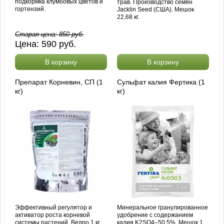
подкормка клумбовых цветов и
трав. Производство семян
гортензий.
Jacklin Seed (США). Мешок
22,68 кг.
Старая цена:
850
руб.
Цена:
590
руб.
В корзину
В корзину
Препарат Корневин, СП (1
Сульфат калия Фертика (1
кг)
кг)
Эффективный регулятор и
Минеральное гранулированное
активатор роста корневой
удобрение с содержанием
системы растений. Ведро 1 кг.
калия K2SO4–50,5%. Мешок 1