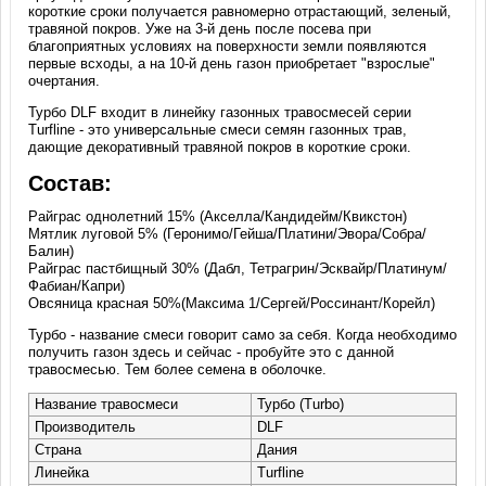
короткие сроки получается равномерно отрастающий, зеленый,
травяной покров. Уже на 3-й день после посева при
благоприятных условиях на поверхности земли появляются
первые всходы, а на 10-й день газон приобретает "взрослые"
очертания.
Турбо DLF входит в линейку газонных травосмесей серии
Turfline - это универсальные смеси семян газонных трав,
дающие декоративный травяной покров в короткие сроки.
Состав:
Райграс однолетний 15% (Акселла/Кандидейм/Квикстон)
Мятлик луговой 5% (Геронимо/Гейша/Платини/Эвора/Собра/
Балин)
Райграс пастбищный 30% (Дабл, Тетрагрин/Эсквайр/Платинум/
Фабиан/Капри)
Овсяница красная 50%(Максима 1/Сергей/Россинант/Корейл)
Турбо - название смеси говорит само за себя. Когда необходимо
получить газон здесь и сейчас - пробуйте это с данной
травосмесью. Тем более семена в оболочке.
Название травосмеси
Турбо (Turbo)
Производитель
DLF
Страна
Дания
Линейка
Turfline