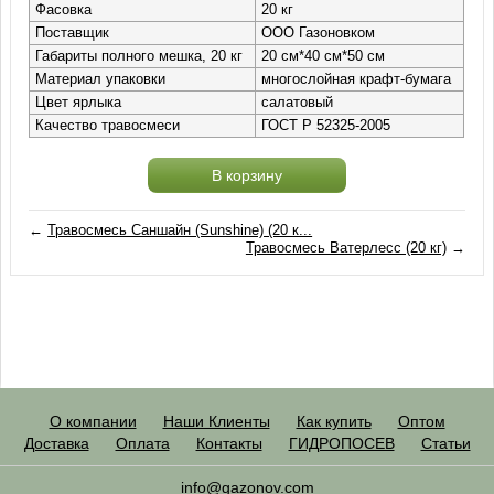
Фасовка
20 кг
Поставщик
ООО Газоновком
Габариты полного мешка, 20 кг
20 см*40 см*50 см
Материал упаковки
многослойная крафт-бумага
Цвет ярлыка
салатовый
Качество травосмеси
ГОСТ Р 52325-2005
В корзину
←
Травосмесь Саншайн (Sunshine) (20 к...
Травосмесь Ватерлесс (20 кг)
→
О компании
Наши Клиенты
Как купить
Оптом
Доставка
Оплата
Контакты
ГИДРОПОСЕВ
Статьи
info@gazonov.com