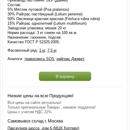
Производство семян: DLF (Дания)
Состав:
5% Мятлик луговой (Poa pratensis)
30% Райграс пастбищный (Lolium perenne)
50% Овсяница красная красная (Festuca rubra rubra)
15% Райграс однолетний (Lolium multiflorum)
Заводская упаковка: мешок 20 кг.
Норма расхода: 3 кг семян на 100 кв.м.
Назначение: газонное, подсев.
Качество ГОСТ Р 52325-2005.
Фасовочный ряд:
1 кг
,
7,5 кг
.
Аналоги:
травосмесь SOS
,
райграс Дживет
В корзину
Низкие цены на всю Продукцию!
Все цены на сайте актуальны!
Только оригинальные Товары , никаких подделок!
Цены с учетом НДС 22%
Самовывоз склад г. Москва
Пакгаузное шоссе, дом 6 (МЦК Коптево)