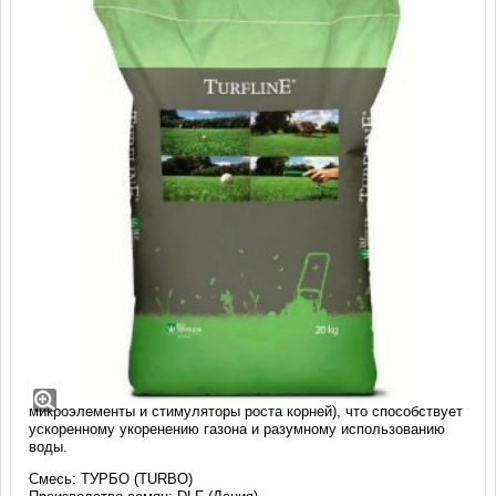
Травосмесь Турбо DLF Turbo (20 кг)
Семена в оболочке Accelerator. Accelerator - оболочка семян, с
которой новый газон можно создать быстрее. Оболочка состоит
из ПАВ и биостимуляторов (экстракт водорослей,
микроэлементы и стимуляторы роста корней), что способствует
ускоренному укоренению газона и разумному использованию
воды.
Смесь: ТУРБО (TURBO)