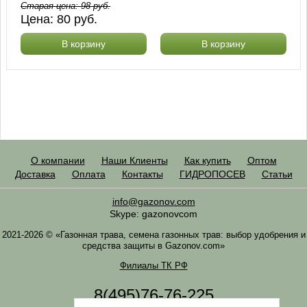
Старая цена:
98
руб.
Цена:
80
руб.
В корзину
В корзину
О компании
Наши Клиенты
Как купить
Оптом
Доставка
Оплата
Контакты
ГИДРОПОСЕВ
Статьи
info@gazonov.com
Skype: gazonovcom
2021-2026 © «Газонная трава, семена газонных трав: выбор удобрения и
средства защиты в Gazonov.com»
Филиалы ТК РФ
8(495)76-76-225