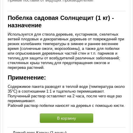
Прямые поставки от ведущих Производителей!
Побелка садовая Солнцещит (1 кг) -
назначение
Используется для ствола деревьев, кустарников, скелетных
ветвей плодовых и декоративных деревьев от повреждений при
резких колебаниях температуры в зимнее и раннее весеннее
время (солнечные ожоги, морозобоины), а также для побелки
или опрыскивания деревянных частей стен и т.п. парников и
теплиц для защиты от возбудителей различных заболеваний;
стеклянных крыш теплиц для предотвращения ожогов и
перегрева растений.
Применение:
Содержимое пакета разводят в теплой воде (температура около
35°С) в соотношении 1:1 и тщательно перемешивают.
Полученный раствор оставляют на 2 часа, после чего еще раз
перемешивают.
Рабочий раствор побелки наносят на деревья с помощью кисти.
В корзину
←
Ловчий пояс Капкан (2 ленты)