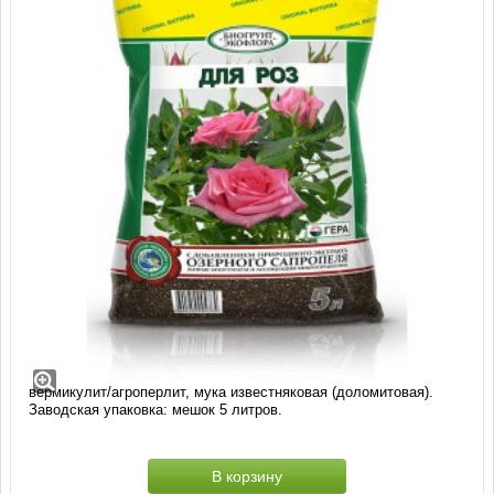
Биогрунт для Роз (5 литров)
Состав: смесь торфов различной степени разложения, экстракт
сапропеля, песок речной термически обработанный, гумат
«Сахалинский», комплексное минеральное удобрение,
вермикулит/агроперлит, мука известняковая (доломитовая).
Заводская упаковка: мешок 5 литров.
В корзину