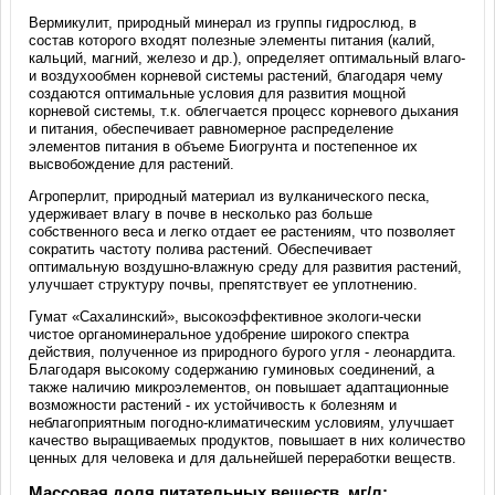
Вермикулит, природный минерал из группы гидрослюд, в
состав которого входят полезные элементы питания (калий,
кальций, магний, железо и др.), определяет оптимальный влаго-
и воздухообмен корневой системы растений, благодаря чему
создаются оптимальные условия для развития мощной
корневой системы, т.к. облегчается процесс корневого дыхания
и питания, обеспечивает равномерное распределение
элементов питания в объеме Биогрунта и постепенное их
высвобождение для растений.
Агроперлит, природный материал из вулканического песка,
удерживает влагу в почве в несколько раз больше
собственного веса и легко отдает ее растениям, что позволяет
сократить частоту полива растений. Обеспечивает
оптимальную воздушно-влажную среду для развития растений,
улучшает структуру почвы, препятствует ее уплотнению.
Гумат «Сахалинский», высокоэффективное экологи-чески
чистое органоминеральное удобрение широкого спектра
действия, полученное из природного бурого угля - леонардита.
Благодаря высокому содержанию гуминовых соединений, а
также наличию микроэлементов, он повышает адаптационные
возможности растений - их устойчивость к болезням и
неблагоприятным погодно-климатическим условиям, улучшает
качество выращиваемых продуктов, повышает в них количество
ценных для человека и для дальнейшей переработки веществ.
Массовая доля питательных веществ, мг/л: