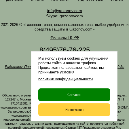
info@gazonov.com
Skype: gazonovcom
2021-2026 © «Газонная трава, семена газонных трав: выбор удобрения и
средства защиты в Gazonov.com»
Филиалы ТК РФ
8(495)76-76-225
8(985)76-76-335
Мы используем cookies для улучшения
Наша почта
info@gazonov.com
работы сайта и анализа трафика.
Работаем: Понедельник-четверг с 10:00 до 18:00, пятница - с 10:00 до
Продолжая пользоваться сайтом, вы
17:00
принимаете условия
Наши награды и письма
политики конфиденциальности
Политика конфиденциальности
.
Заказать обратный звонок
Согласен
Общество с ограниченной ответственностью «ГАЗОНОВКОМ» Юридический адрес:
127247, г. Москва, Дмитровское ш., д. 100, стр. 2, этаж 01, помещение 3106 ИНН
7713411581, КПП 771301001 ОГРН 1167746161219. Все материалы сайта
www.gazonov.com защищены авторским правом и принадлежат ООО "ГАЗОНОВКОМ".
Не согласен
Запрещено любое копирование материалов сайта без активной гиперссылки
www.gazonov.com. Данный сайт и его содержимое носит исключительно
информационный характер и ни при каких условиях информационные материалы,
каталоги товаров, статьи и цены, размещенные на сайте, не является публичной
офертой, определяемой положениями Статьи 437 Гражданского кодекса РФ.