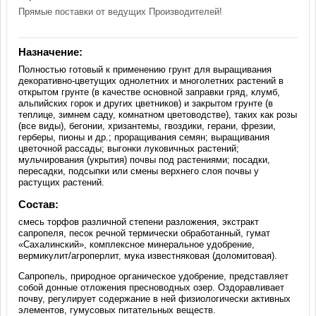
Прямые поставки от ведущих Производителей!
Назначение:
Полностью готовый к применению грунт для выращивания
декоративно-цветущих однолетних и многолетних растений в
открытом грунте (в качестве основной заправки гряд, клумб,
альпийских горок и других цветников) и закрытом грунте (в
теплице, зимнем саду, комнатном цветоводстве), таких как розы
(все виды), бегонии, хризантемы, гвоздики, герани, фрезии,
герберы, пионы и др.; проращивания семян; выращивания
цветочной рассады; выгонки луковичных растений;
мульчирования (укрытия) почвы под растениями; посадки,
пересадки, подсыпки или смены верхнего слоя почвы у
растущих растений.
Состав:
смесь торфов различной степени разложения, экстракт
сапропеля, песок речной термически обработанный, гумат
«Сахалинский», комплексное минеральное удобрение,
вермикулит/агроперлит, мука известняковая (доломитовая).
Сапропель, природное органическое удобрение, представляет
собой донные отложения пресноводных озер. Оздоравливает
почву, регулирует содержание в ней физиологически активных
элементов, гумусовых питательных веществ.