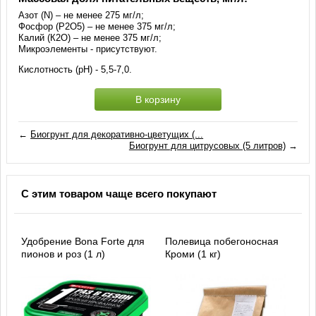
Азот (N) – не менее 275 мг/л;
Фосфор (Р2О5) – не менее 375 мг/л;
Калий (К2О) – не менее 375 мг/л;
Микроэлементы - присутствуют.
Кислотность (рН) - 5,5-7,0.
В корзину
←
Биогрунт для декоративно-цветущих (...
Биогрунт для цитрусовых (5 литров)
→
С этим товаром чаще всего покупают
Удобрение Bona Forte для
Полевица побегоносная
пионов и роз (1 л)
Кроми (1 кг)