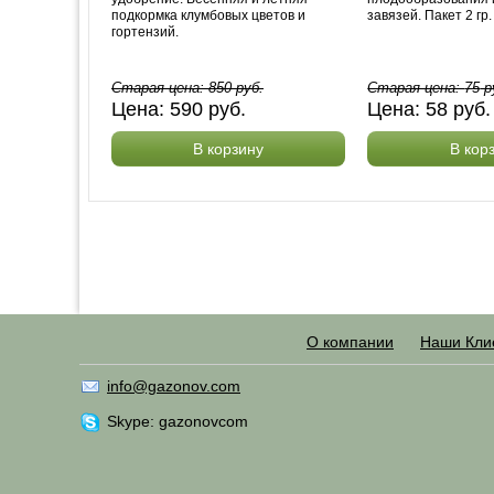
подкормка клумбовых цветов и
завязей. Пакет 2 гр.
гортензий.
Старая цена:
850
руб.
Старая цена:
75
р
Цена:
590
руб.
Цена:
58
руб
В корзину
В кор
О компании
Наши Кли
info@gazonov.com
Skype: gazonovcom