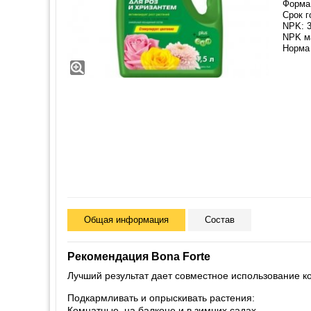
Форма 
Срок г
NPK: 3
NPK м
Норма 
Общая информация
Состав
Рекомендация Bona Forte
Лучший результат дает совместное использование к
Подкармливать и опрыскивать растения:
Комнатные, на балконе и в зимних садах.