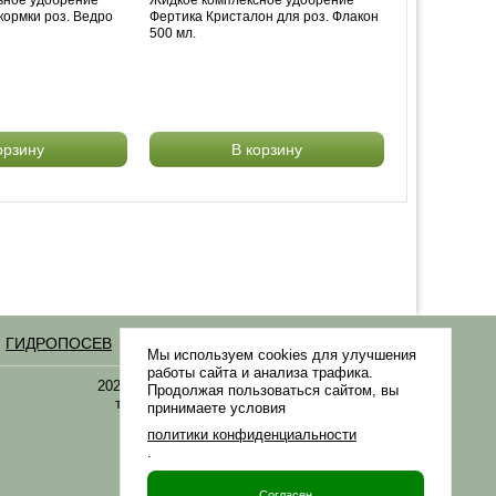
кормки роз. Ведро
Фертика Кристалон для роз. Флакон
500 мл.
орзину
В корзину
ГИДРОПОСЕВ
Статьи
Мы используем cookies для улучшения
работы сайта и анализа трафика.
2021-2026 © «Газонная трава, семена газонных
Продолжая пользоваться сайтом, вы
трав: выбор удобрения и средства защиты в
принимаете условия
Gazonov.com»
политики конфиденциальности
.
Филиалы ТК РФ
Согласен