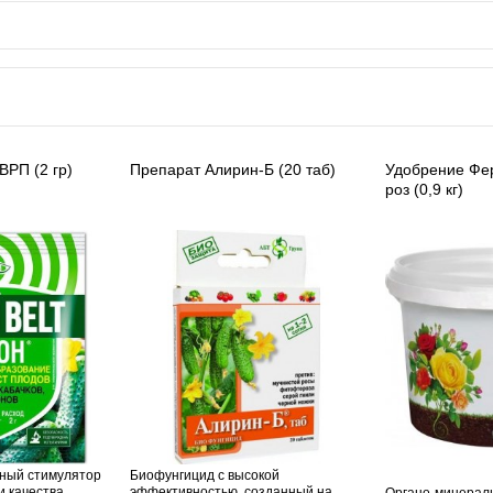
ВРП (2 гр)
Препарат Алирин-Б (20 таб)
Удобрение Фе
роз (0,9 кг)
ный стимулятор
Биофунгицид с высокой
и качества
эффективностью, созданный на
Органо-минерал