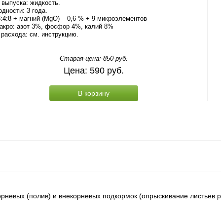
выпуска: жидкость.
одности: 3 года.
:4:8 + магний (MgO) – 0,6 % + 9 микроэлементов
акро: азот 3%, фосфор 4%, калий 8%
расхода: см. инструкцию.
Старая цена:
850
руб.
Цена:
590
руб.
В корзину
орневых (полив) и внекорневых подкормок (опрыскивание листьев 