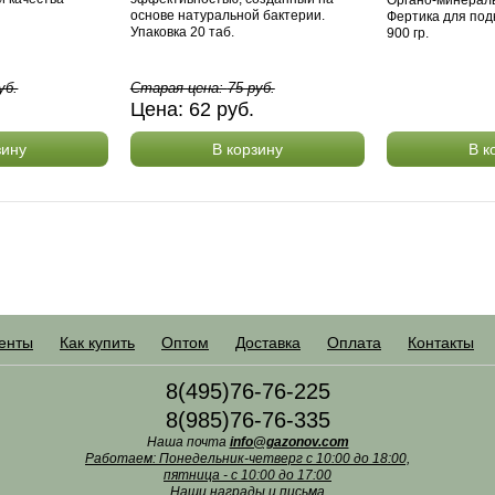
основе натуральной бактерии.
Фертика для под
Упаковка 20 таб.
900 гр.
уб.
Старая цена:
75
руб.
.
Цена:
62
руб.
зину
В корзину
В к
енты
Как купить
Оптом
Доставка
Оплата
Контакты
8(495)76-76-225
8(985)76-76-335
Наша почта
info@gazonov.com
Работаем: Понедельник-четверг с 10:00 до 18:00,
пятница - с 10:00 до 17:00
Наши награды и письма