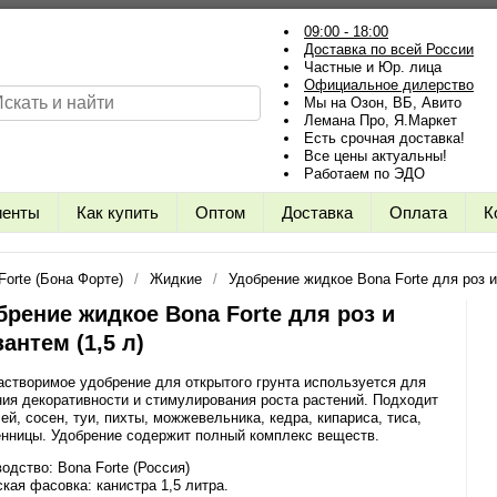
09:00 - 18:00
Доставка по всей России
Частные и Юр. лица
Официальное дилерство
Мы на Озон, ВБ, Авито
Лемана Про, Я.Маркет
Есть срочная доставка!
Все цены актуальны!
Работаем по ЭДО
иенты
Как купить
Оптом
Доставка
Оплата
К
Forte (Бона Форте)
Жидкие
Удобрение жидкое Bona Forte для роз и
брение жидкое Bona Forte для роз и
антем (1,5 л)
створимое удобрение для открытого грунта используется для
ия декоративности и стимулирования роста растений. Подходит
ей, сосен, туи, пихты, можжевельника, кедра, кипариса, тиса,
енницы. Удобрение содержит полный комплекс веществ.
одство: Bona Forte (Россия)
кая фасовка: канистра 1,5 литра.