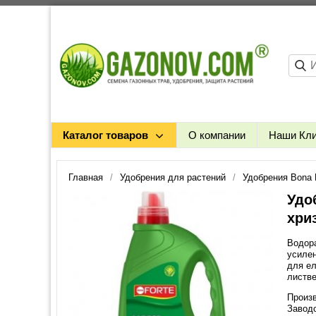
Каталог товаров
О компании
Наши Кл
Главная
Удобрения для растений
Удобрения Bona 
Удо
хриз
Водора
усилен
для ел
листв
Произв
Заводс