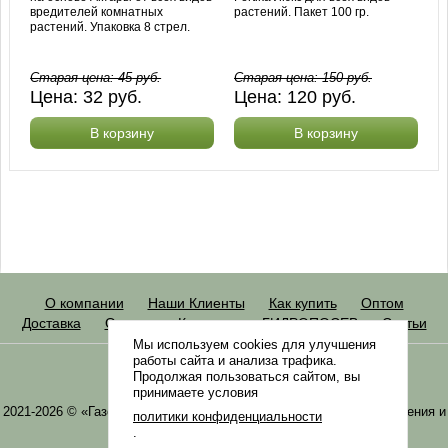
вредителей комнатных
растений. Пакет 100 гр.
растений. Упаковка 8 стрел.
Старая цена:
45
руб.
Старая цена:
150
руб.
Цена:
32
руб.
Цена:
120
руб.
В корзину
В корзину
О компании
Наши Клиенты
Как купить
Оптом
Доставка
Оплата
Контакты
ГИДРОПОСЕВ
Статьи
Мы используем cookies для улучшения
работы сайта и анализа трафика.
info@gazonov.com
Продолжая пользоваться сайтом, вы
Skype: gazonovcom
принимаете условия
2021-2026 © «Газонная трава, семена газонных трав: выбор удобрения и
политики конфиденциальности
средства защиты в Gazonov.com»
.