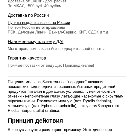
Доставка от 100 кг - доп. расчёт
За МКАД - 500 руб+40 руб/км
Доставка по России
Пункты выдачи заказов по России
Почтой России
не отправляем
ПЭК, Деловые Линии, Байкал-Сервис, КИТ, СДЭК и т.д.
Наложенному платежу ДА!
Мы отправляем заказы без предварительной оплаты.
Гарантия качества
Прямые поставки от ведущих Производителей!
Пищевая моль - собирательное "народное" название
нескольких видов одних из основных бытовых вредителей
продуктов питания в домашних условиях. К ней относятся
огнёвки - неприметные глазу летающие насекомые с скрытным
образом жизни. Различают мучную (лат. Pyralis farinalis),
мельничную (лат. Ephestia kuehniella), южную амбарную (лат.
Plodia interpunctella) огнёвки.
Принцип действия
В корпус ловушки размещают приманку. Этот диспенсер