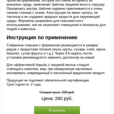
пропитан феромоном, который постоянно испаряясь во
внешнюю среду, привлекает бабочек пищевой моли в ловушку.
Оказавшись внутри, бабочки надежно приклеиваются к очень
липким стенкам с клеем. Конструкция не имеет запаха, не
токсична и не содержит вредных веществ для окружающей
среды. Феромоны разрешены для повсеместного
использования, они не загрязняют помещения и безопасны для
людей и животных.
Инструкция по применению
Собранные ловушки с феромоном размещаются в шкафах
рядом с продуктами питания (мука, крупы, сухари, хлеб, орехи,
бакалея, сухие фрукты и т.д.). Через 4-6 недель после
установки рекомендуется заменить диспенсер на новый.
Для эффективной борьбы с пищевой молью следует
соблюдать комплекс мер, при обнаружении насекомых
изолировать поврежденный и заселенный вредителем продукт.
Продукция не подлежит обязательной сертификации.
Срок годности: 2 года.
Старая цена:
330
руб.
Цена:
280
руб.
В корзину