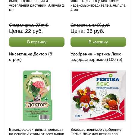
быстрого оживления и
моментального уничтожения
укрепления растений. Ампула 2
насекомых-вредителей. Ампула
мл.
4 мл.
Старая цена:
33
руб.
Старая цена:
56
руб.
Цена:
22
руб.
Цена:
36
руб.
В корзину
В корзину
Инсектицид Доктор (8
Удобрение Фертика Люкс
стрел)
водорастворимое (100 гр)
Высокоэффективный препарат
Водорастворимое удобрение
на основе Актары от всех видов
Fertika Люкс для всех видов