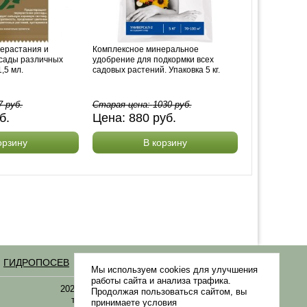
рерастания и
Комплексное минеральное
ссады различных
удобрение для подкормки всех
,5 мл.
садовых растений. Упаковка 5 кг.
7
руб.
Старая цена:
1030
руб.
б.
Цена:
880
руб.
орзину
В корзину
ГИДРОПОСЕВ
Статьи
Мы используем cookies для улучшения
работы сайта и анализа трафика.
2021-2026 © «Газонная трава, семена газонных
Продолжая пользоваться сайтом, вы
трав: выбор удобрения и средства защиты в
принимаете условия