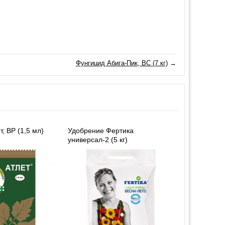
Фунгицид Абига-Пик, ВС (7 кг)
→
, ВР (1,5 мл)
Удобрение Фертика
универсал-2 (5 кг)