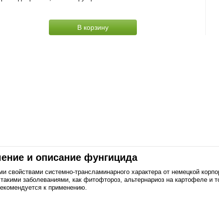
В корзину
ачение и описание фунгицида
ми свойствами системно-трансламинарного характера от немецкой корпо
 такими заболеваниями, как фитофтороз, альтернариоз на картофеле и то
рекомендуется к применению.