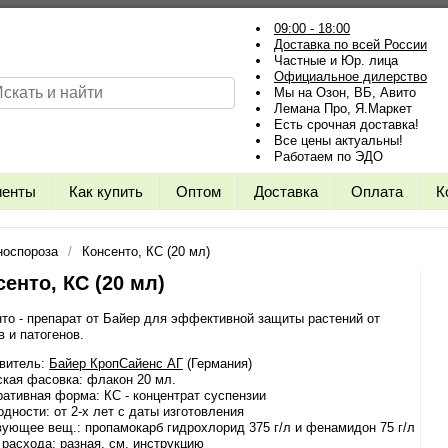
09:00 - 18:00
Доставка по всей России
Частные и Юр. лица
Официальное дилерство
Мы на Озон, ВБ, Авито
Лемана Про, Я.Маркет
Есть срочная доставка!
Все цены актуальны!
Работаем по ЭДО
иенты
Как купить
Оптом
Доставка
Оплата
К
носпороза
Консенто, КС (20 мл)
сенто, КС (20 мл)
то - препарат от Байер для эффективной защиты растений от
в и патогенов.
овитель:
Байер КропСайенс АГ
(Германия)
кая фасовка: флакон 20 мл.
ативная форма: КС - концентрат суспензии
одности: от 2-х лет с даты изготовления
ующее вещ.: пропамокарб гидрохлорид 375 г/л и фенамидон 75 г/л
расхода: разная, см. инструкцию