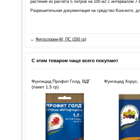
растения из расчёта 5 литров на 100 м2 с интервалом 7-
Разрешительная документация на средство Консенто, дл
←
Фитоспорин-М, ПС (200 гр)
С этим товаром чаще всего покупают
Фунгицид Профит Голд, ВДГ
Фунгицид Хорус, 
(пакет 1,5 гр)