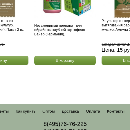
 от всех
Регулятор от пе
культур.
вытягивания ра
Незаменимый препарат для
). Пакет 2 гр.
культур. Ампула 1
обработки клубней картофеля.
Байер (Германия).
уб.
Старая цена:
1
.
Цена:
15
ру
зину
В корзину
В к
енты
Как купить
Оптом
Доставка
Оплата
Контакты
8(495)76-76-225