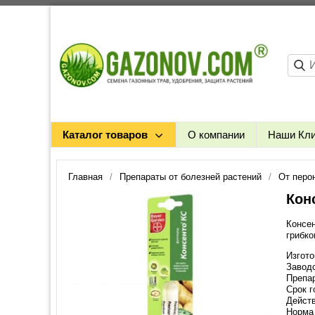
Каталог товаров
О компании
Наши Кл
Главная
Препараты от болезней растений
От перо
Кон
Консен
грибко
Изгот
Заводс
Препар
Срок г
Действ
Норма 