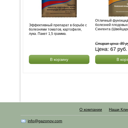
Отличный фунгицид
болезней плодовых 
Эффективный препарат в борьбе с
Сингента (Швейцария
болезнями томатов, картофеля,
лука. Пакет 1,5 грамма.
Старая цена:
89
р
Цена:
67
руб
В корзину
В кор
О компании
Наши Кли
info@gazonov.com