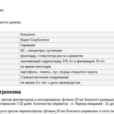
ры;
кости урожая;
Консенто
Bayer CropScience
Германия
КС - концентрат суспензии
фунгицид, стимулятор роста и развития
пропамокарб гидрохлорид 375 г/л и фенамидон 75 г/л
во время вегетации
картофель, томаты, луг, огурцы открытого грунта
3 (низкотоксичное соединение)
не менее 2-х лет с даты производства
агронома
а против фитофтороза и альтернариоза: флакон 20 мл Консенто размеша
нтервалом 7-10 дней. Количество обработок - 4. Период ожидания - 21 де
грунта против пероноспороза: флакон 20 мл Консенто размешать в пяти 