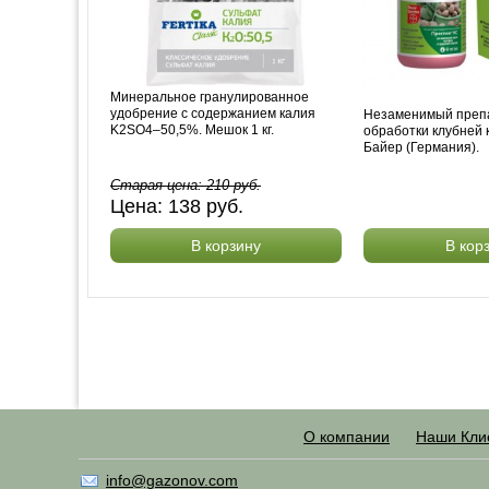
Минеральное гранулированное
удобрение с содержанием калия
Незаменимый преп
K2SO4–50,5%. Мешок 1 кг.
обработки клубней 
Байер (Германия).
Старая цена:
210
руб.
Цена:
138
руб.
В корзину
В кор
О компании
Наши Кли
info@gazonov.com