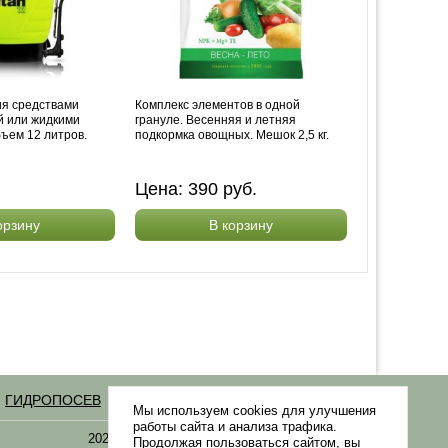
ия средствами
Комплекс элементов в одной
й или жидкими
грануле. Весенняя и летняя
ъем 12 литров.
подкормка овощных. Мешок 2,5 кг.
Цена:
390
руб.
орзину
В корзину
ГИДРОПОСЕВ
Статьи
Мы используем cookies для улучшения
работы сайта и анализа трафика.
2021-2026 © «Газонная трава, семена газонных
Продолжая пользоваться сайтом, вы