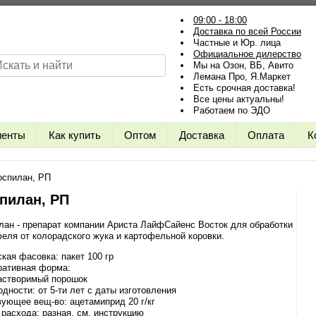
09:00 - 18:00
Доставка по всей России
Частные и Юр. лица
Официальное дилерство
Мы на Озон, ВБ, Авито
Лемана Про, Я.Маркет
Есть срочная доставка!
Все цены актуальны!
Работаем по ЭДО
иенты
Как купить
Оптом
Доставка
Оплата
К
спилан, РП
пилан, РП
ан - препарат компании Ариста ЛайфСайенс Восток для обработки
еля от колорадского жука и картофельной коровки.
кая фасовка: пакет 100 гр
ративная форма:
растворимый порошок
одности: от 5-ти лет с даты изготовления
ующее вещ-во: ацетамиприд 20 г/кг
расхода: разная, см. инструкцию