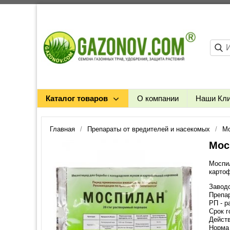
Каталог товаров
О компании
Наши Кл
Главная
Препараты от вредителей и насекомых
Мо
Мос
Моспил
картоф
Заводс
Препа
РП - 
Срок г
Действ
Норма 