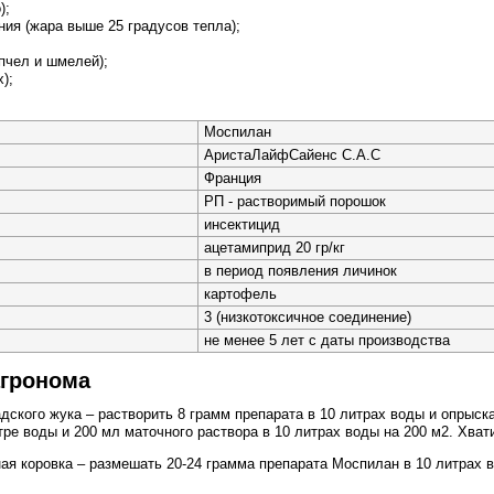
);
ия (жара выше 25 градусов тепла);
пчел и шмелей);
);
Моспилан
АристаЛайфСайенс С.А.С
Франция
РП - растворимый порошок
инсектицид
ацетамиприд 20 гр/кг
в период появления личинок
картофель
3 (низкотоксичное соединение)
не менее 5 лет с даты производства
агронома
ского жука – растворить 8 грамм препарата в 10 литрах воды и опрыска
тре воды и 200 мл маточного раствора в 10 литрах воды на 200 м2. Хват
я коровка – размешать 20-24 грамма препарата Моспилан в 10 литрах в