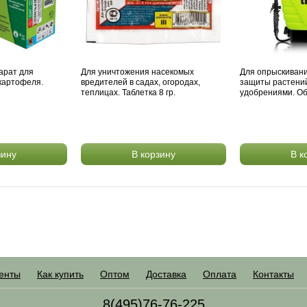
арат для
Для уничтожения насекомых
Для опрыскиван
картофеля.
вредителей в садах, огородах,
защиты растени
теплицах. Таблетка 8 гр.
удобрениями. Об
зину
В корзину
В к
енты
Как купить
Оптом
Доставка
Оплата
Контакты
8(495)76-76-225