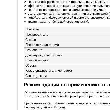
✔ не вызывает резистентности (привыкания у насекомого
✔ эффективен при экстремальных условиях использован
✔ не влияет на растения, не накапливается в клубнях;
✔ малотоксичен для человека, рыб, птиц и опылителей (
✔ подойдет для баковых смесей (кроме сильнощелочных
✔ хватит надолго (большой срок годности).
Препарат
Производитель
Страна
Препаративная форма
Назначение
Действующее вещество
Срок обработки
Объект
Класс опасности для человека
Срок годности
Рекомендации по применению от 
Использование инсектицида на картофеле против колорад
Также: пакетик Моспилана 40 грамм растворяется в 1 ли
Применение на картофеле против вредителя картофельна
Период ожидания - 14 дней.