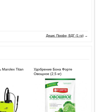
Децис Профи, ВДГ (1 гр)
→
 Marolex Titan
Удобрение Бона Форте
Овощное (2,5 кг)