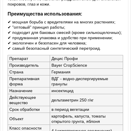
покровов, глаз и кожи.
Преимущества использования:
✔ мощная борьба с вредителями на многих растениях;
✔ "оптовый" принцип работы;
✔ подходит для баковых смесей (кроме сильнощелочных);
✔ продуманная упаковка и удобство при применении;
✔ экологичен и безопасен для человека;
✔ самый безопасный синтетический перетроид.
Препарат
Децис Профи
Производитель
Bayer CropScience
Страна
Германия
Препаративная
ВДГ - водно-диспергируемые
форма
гранулы
Назначение
инсектицид
Действующее
дельтаметрин 250 г/кг
вещество
Срок обработки
в период вегетации
картофель, капуста, томаты
Объект
открытого грунта, яблоня
Класс опасности
4 (низкотоксичное соединение)