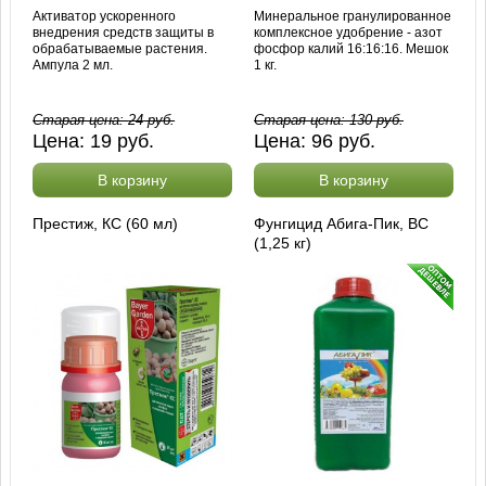
Активатор ускоренного
Минеральное гранулированное
внедрения средств защиты в
комплексное удобрение - азот
обрабатываемые растения.
фосфор калий 16:16:16. Мешок
Ампула 2 мл.
1 кг.
Старая цена:
24
руб.
Старая цена:
130
руб.
Цена:
19
руб.
Цена:
96
руб.
В корзину
В корзину
Престиж, КС (60 мл)
Фунгицид Абига-Пик, ВС
(1,25 кг)