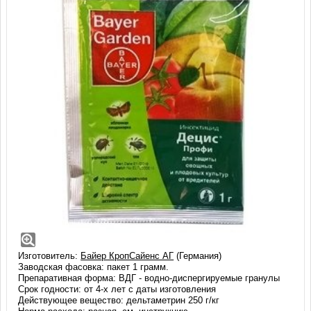
Децис Профи, ВДГ (1 гр)
Децис Профи - препарат компании Байер с высокой
эффективностью применения для защиты большого количества
культур от широкого спектра вредителей.
Изготовитель:
Байер КропСайенс АГ
(Германия)
Заводская фасовка: пакет 1 грамм.
Препаративная форма: ВДГ - водно-диспергируемые гранулы
Срок годности: от 4-х лет с даты изготовления
Действующее вещество: дельтаметрин 250 г/кг