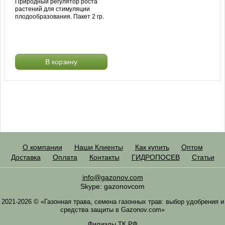
Природный регулятор роста
растений для стимуляции
плодообразования. Пакет 2 гр.
В корзину
О компании
Наши Клиенты
Как купить
Оптом
Доставка
Оплата
Контакты
ГИДРОПОСЕВ
Статьи
info@gazonov.com
Skype: gazonovcom
2021-2026 © «Газонная трава, семена газонных трав: выбор удобрения и
средства защиты в Gazonov.com»
Филиалы ТК РФ