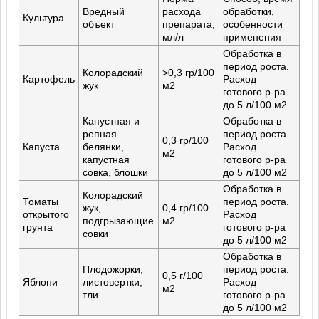
Вредный
расхода
обработки,
Культура
объект
препарата,
особенности
мл/л
применения
Обработка в
период роста.
Колорадский
>0,3 гр/100
Картофель
Расход
жук
м2
готового р-ра
до 5 л/100 м2
Капустная и
Обработка в
репная
период роста.
0,3 гр/100
Капуста
белянки,
Расход
м2
капустная
готового р-ра
совка, блошки
до 5 л/100 м2
Обработка в
Колорадский
Томаты
период роста.
жук,
0,4 гр/100
открытого
Расход
подгрызающие
м2
грунта
готового р-ра
совки
до 5 л/100 м2
Обработка в
Плодожорки,
период роста.
0,5 г/100
Яблони
листовертки,
Расход
м2
тли
готового р-ра
до 5 л/100 м2