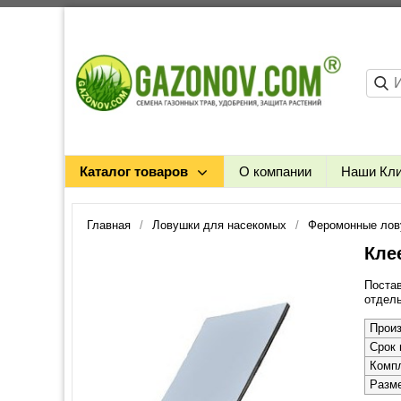
Каталог товаров
О компании
Наши Кл
Главная
Ловушки для насекомых
Феромонные лов
Кле
Постав
отдель
Прои
Срок 
Комп
Разме