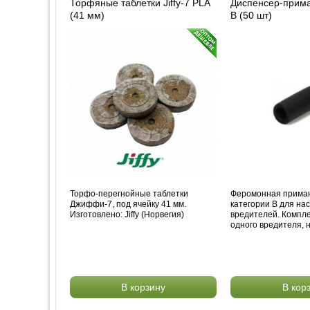
Торфяные таблетки Jiffy-7 PLA
Диспенсер-прима
(41 мм)
B (50 шт)
Торфо-перегнойные таблетки
Феромонная прима
Джиффи-7, под ячейку 41 мм.
категории B для на
Изготовлено: Jiffy (Норвегия)
вредителей. Компле
одного вредителя, 
В корзину
В кор