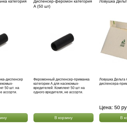
нка категория
Диспенсер-феромон категория
Ловушка Дельт
А (50 шт)
нка-диспенсер
Феромонный диспенсер-приманка
Ловушка Дельта
секомых-
категории А для насекомых-
диспенсера-прим
кт 50 шт. на
вредителей. Комплект 50 шт на
не ассорти.
одного вредителя, не ассорти.
Цена:
50
ру
зину
В корзину
В к