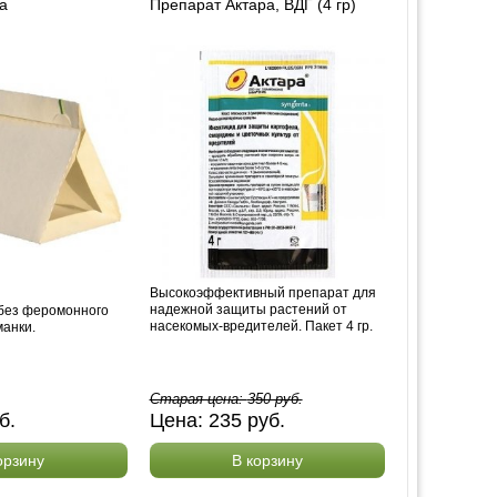
а
Препарат Актара, ВДГ (4 гр)
Высокоэффективный препарат для
надежной защиты растений от
 без феромонного
насекомых-вредителей. Пакет 4 гр.
анки.
Старая цена:
350
руб.
б.
Цена:
235
руб.
орзину
В корзину