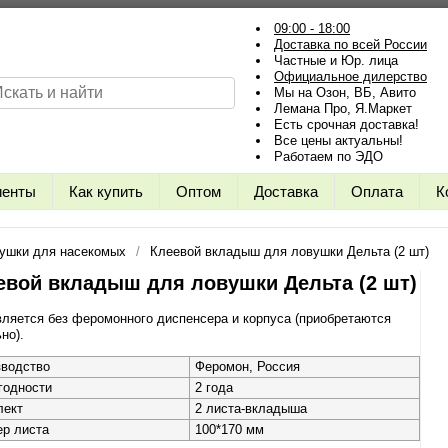
09:00 - 18:00
Доставка по всей России
Частные и Юр. лица
Официальное дилерство
Мы на Озон, ВБ, Авито
Лемана Про, Я.Маркет
Есть срочная доставка!
Все цены актуальны!
Работаем по ЭДО
иенты
Как купить
Оптом
Доставка
Оплата
К
ушки для насекомых
Клеевой вкладыш для ловушки Дельта (2 шт)
евой вкладыш для ловушки Дельта (2 шт)
ляется без феромонного диспенсера и корпуса (приобретаются
но).
зводство
Феромон, Россия
годности
2 года
лект
2 листа-вкладыша
р листа
100*170 мм