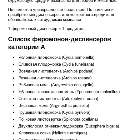
окружающую среду и безопасны для людей и животных.
Не является универсальным средством. По наличию и
приобретению диспенсеров для конкретного вредителя
обращайтесь к сотрудникам компании.
1 феромонный диспенсер = 1 вредитель
Список феромонов-диспенсеров
категории А
Яблонная плодожорка (Cydia pomonella)
Сливовая плодожорка (Cydia funebrana)
Всеядная листовертка (Archips podana)
Розанная листовертка (Archips rosana)
Рябиновая моль (Argyresthia conjugella)
Яблонная горностаевая моль (Yponomeuta malinellus)
Сетчатая листовертка (Adoxophyes orana)
Вишневая моль (Argyresthia pruniella)
Грушевая плодожорка (Cydia pyrivora)
Почковая листовертка (Spilonota ocellana)
Двухполосая огневка-плодожорка (Euzophera bigella)
Хлопковая совка (Heliothis armigera)
Озимая совка (Scotia segetum)