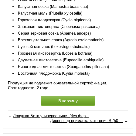
Капустная совка (Mamestra brassicae)
Капустная моль (Plutella xylostella)
Гороховая плодожорка (Cydia nigricana)
Злаковая листовертка (Cnephasia pascuana)
Серая зерновая совка (Apamea anceps)
Восклицательная совка (Agrotis exclamationis)
Луговой мотылек (Loxostege sticticalis)
Гроздевая листовертка (Lobesia botrana)
Двулетная листовертка (Eupoecilia ambiguella)
Виноградная листовертка (Sparganothis pilleriana)
Восточная плодожорка (Cydia molesta)
Продукция не подлежит обязательной сертификации.
Срок годности: 2 года.
В корзину
←
Ловушка Бета универсальная (без фер...
Диспенсер-приманка категория B (50 ...
→