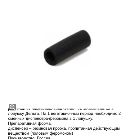
Диспенсер-феромон категория А (50
шт)
Экологичное средство без загрязняющих веществ для защиты
растений от насекомых-вредителей. Устанавливается в
ловушку Дельта. На 1 вегетационный период необходимо 2
сменных диспенсера-феромона в 1 ловушку.
Препаративная форма:
диспенсер – резиновая пробка, пропитанная действующим
веществом (половым феромоном)
Производство: Россия.