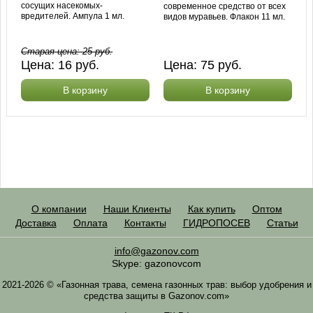
сосущих насекомых-
современное средство от всех
вредителей. Ампула 1 мл.
видов муравьев. Флакон 11 мл.
Старая цена:
25
руб.
Цена:
16
руб.
Цена:
75
руб.
В корзину
В корзину
О компании
Наши Клиенты
Как купить
Оптом
Доставка
Оплата
Контакты
ГИДРОПОСЕВ
Статьи
info@gazonov.com
Skype: gazonovcom
2021-2026 © «Газонная трава, семена газонных трав: выбор удобрения и
средства защиты в Gazonov.com»