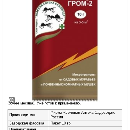
Инсектицид Гром-2, Г (10 гр)
Средство Гром-2 в микрогранулах используется для борьбы с
садовыми муравьями, почвенными мушками и грибными
комариками. Обладает длительным защитным действием
(более месяца). Уже готов к применению.
Фирма «Зеленая Аптека Садовода»,
Производитель
Россия
Заводская фасовка
Пакет 10 гр.
Препаративная