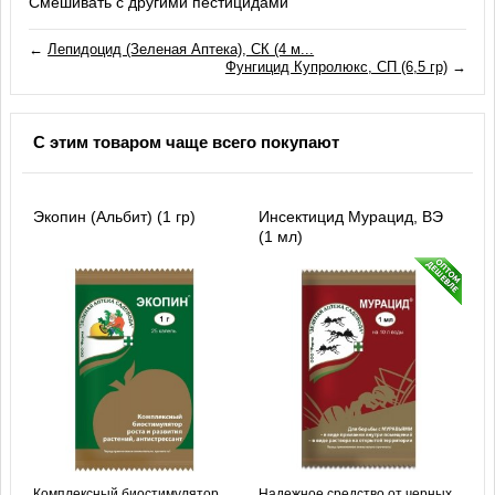
Смешивать с другими пестицидами
←
Лепидоцид (Зеленая Аптека), СК (4 м...
Фунгицид Купролюкс, СП (6,5 гр)
→
С этим товаром чаще всего покупают
Экопин (Альбит) (1 гр)
Инсектицид Мурацид, ВЭ
(1 мл)
Комплексный биостимулятор
Надежное средство от черных