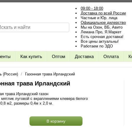
09:00 - 18:00
Доставка по всей России
Частные и Юр. лица
Официальное дилерство
Мы на Озон, ВБ, Авито
Лемана Про, Я.Маркет
Есть срочная доставка!
Все цены актуальны!
Работаем по ЭДО
иенты
Как купить
Оптом
Доставка
Оплата
К
ь (Россия)
Газонная трава Ирландский
онная трава Ирландский
ая трава Ирландский газон
 мятлик луговой с вкраплениями клевера белого
0,8 м2, размеры 0,4м х 2,0 м.
В корзину