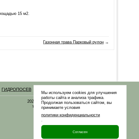
площадью 15 м2.
Газонная трава Парковый рулон
→
ГИДРОПОСЕВ
Статьи
Мы используем cookies для улучшения
работы сайта и анализа трафика.
2021-2026 © «Газонная трава, семена газонных
Продолжая пользоваться сайтом, вы
трав: выбор удобрения и средства защиты в
принимаете условия
Gazonov.com»
политики конфиденциальности
.
Филиалы ТК РФ
Согласен