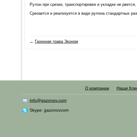
Рулон при срезке, транспортировке и укладке не рвется
Срезается и реализуется в виде рулона стандартных разм
←
Газонная трава Эконом
О компании
Наши Кли
info@gazonov.com
Skype: gazonovcom