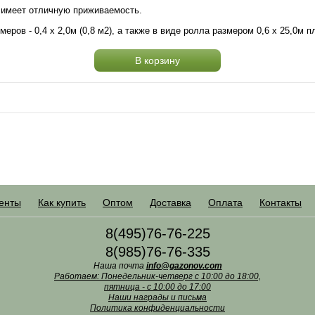
, имеет отличную приживаемость.
еров - 0,4 х 2,0м (0,8 м2), а также в виде ролла размером 0,6 х 25,0м 
В корзину
енты
Как купить
Оптом
Доставка
Оплата
Контакты
8(495)76-76-225
8(985)76-76-335
Наша почта
info@gazonov.com
Работаем: Понедельник-четверг с 10:00 до 18:00,
пятница - с 10:00 до 17:00
Наши награды и письма
Политика конфиденциальности