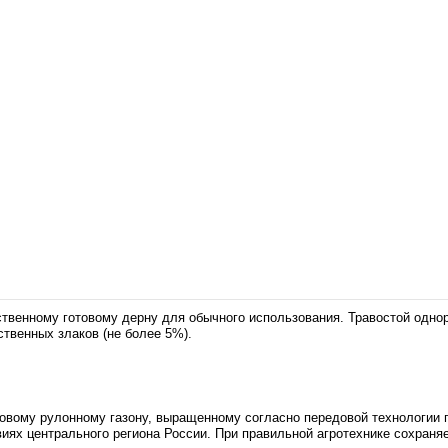
ственному готовому дерну для обычного использования. Травостой однор
твенных злаков (не более 5%).
товому рулонному газону, выращенному согласно передовой технологии 
виях центрального региона России. При правильной агротехнике сохраня