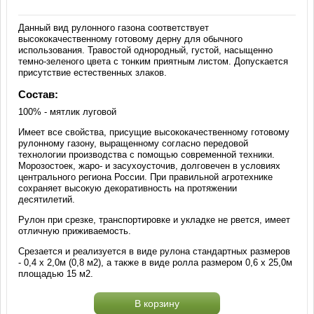
Данный вид рулонного газона соответствует
высококачественному готовому дерну для обычного
использования. Травостой однородный, густой, насыщенно
темно-зеленого цвета с тонким приятным листом. Допускается
присутствие естественных злаков.
Состав:
100% - мятлик луговой
Имеет все свойства, присущие высококачественному готовому
рулонному газону, выращенному согласно передовой
технологии производства с помощью современной техники.
Морозостоек, жаро- и засухоусточив, долговечен в условиях
центрального региона России. При правильной агротехнике
сохраняет высокую декоративность на протяжении
десятилетий.
Рулон при срезке, транспортировке и укладке не рвется, имеет
отличную приживаемость.
Срезается и реализуется в виде рулона стандартных размеров
- 0,4 х 2,0м (0,8 м2), а также в виде ролла размером 0,6 х 25,0м
площадью 15 м2.
В корзину