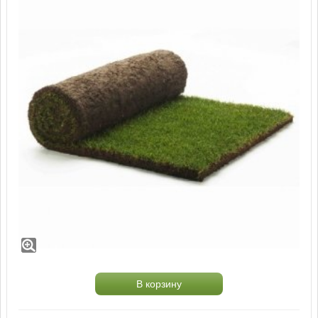
Газонная трава Эконом
Состав рулонного газона Эконом
100% - мятлик луговой
Рулон 0,8 м2, размеры 0,4м х 2,0 м.
В корзину