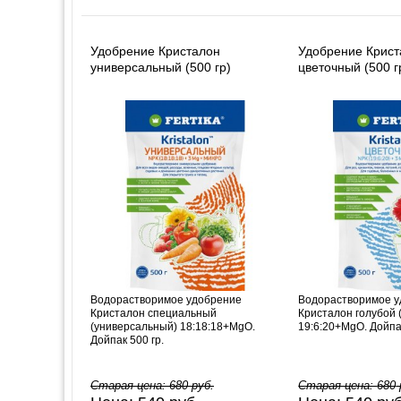
Удобрение Кристалон
Удобрение Крист
универсальный (500 гр)
цветочный (500 г
Водорастворимое удобрение
Водорастворимое 
Кристалон специальный
Кристалон голубой 
(универсальный) 18:18:18+MgO.
19:6:20+MgO. Дойпак
Дойпак 500 гр.
Старая цена:
680
руб.
Старая цена:
680