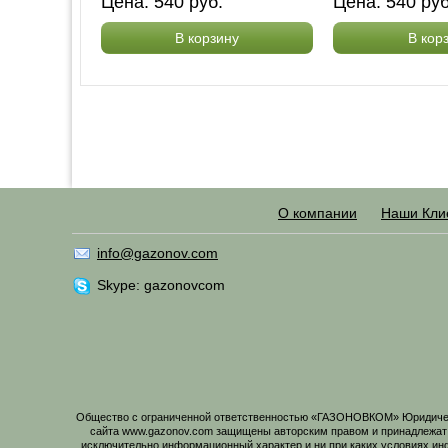
Цена:
540
руб.
Цена:
540
ру
В корзину
В кор
О компании
Наши Кли
info@gazonov.com
Skype: gazonovcom
Общество с ограниченной ответственностью «ГАЗОНОВКОМ» Юридический
сайта www.gazonov.com защищены авторским правом и принадлежат
исключительно информационный характер и ни при каких условиях ин