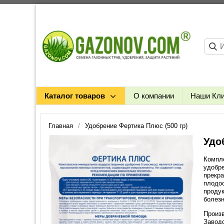
Каталог товаров
О компании
Наши Кл
Главная
Удобрение Фертика Плюс (500 гр)
Удо
Компл
удобре
прекра
плодоо
продук
болезн
Произв
Заводс