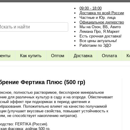
09:00 - 18:00
Доставка по всей России
Частные и Юр. лица
Официальное дилерство
Мы на Озон, ВБ, Авито
Лемана Про, Я.Маркет
Есть срочная доставка!
Все цены актуальны!
Работаем по ЭДО
иенты
Как купить
Оптом
Доставка
Оплата
К
брение Фертика Плюс (500 гр)
ексное, полностью растворимое, бесхлорное минеральное
ние для различных культур в саду и на огороде. Обеспечивает
сный эффект при подкормках в период цветения и
бразования. Положительно влияет на качество получаемой
ции (улучшает вкусовые свойства, повышает устойчивость к
ям, не способствует накоплению нитратов).
одство: FERTIKA (Россия).
кая фасовка: дойпак 500 гр.