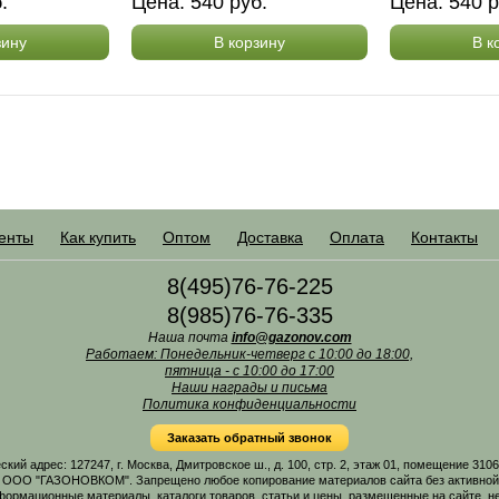
б.
Цена:
540
руб.
Цена:
540
р
зину
В корзину
В к
енты
Как купить
Оптом
Доставка
Оплата
Контакты
8(495)76-76-225
8(985)76-76-335
Наша почта
info@gazonov.com
Работаем: Понедельник-четверг с 10:00 до 18:00,
пятница - с 10:00 до 17:00
Наши награды и письма
Политика конфиденциальности
Заказать обратный звонок
 адрес: 127247, г. Москва, Дмитровское ш., д. 100, стр. 2, этаж 01, помещение 31
 ООО "ГАЗОНОВКОМ". Запрещено любое копирование материалов сайта без активной г
формационные материалы, каталоги товаров, статьи и цены, размещенные на сайте, н