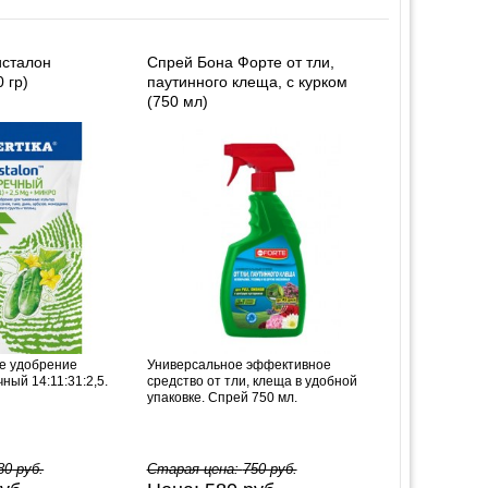
исталон
Спрей Бона Форте от тли,
 гр)
паутинного клеща, с курком
(750 мл)
е удобрение
Универсальное эффективное
ный 14:11:31:2,5.
средство от тли, клеща в удобной
упаковке. Спрей 750 мл.
80
руб.
Старая цена:
750
руб.