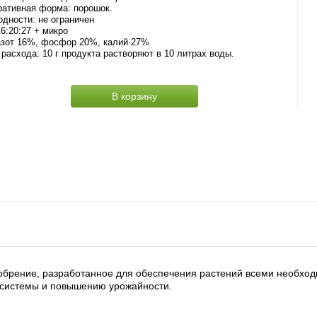
ративная форма: порошок.
одности: не ограничен
6:20:27 + микро
азот 16%, фосфор 20%, калий 27%
расхода: 10 г продукта растворяют в 10 литрах воды.
В корзину
удобрение, разработанное для обеспечения растений всеми необх
 системы и повышению урожайности.