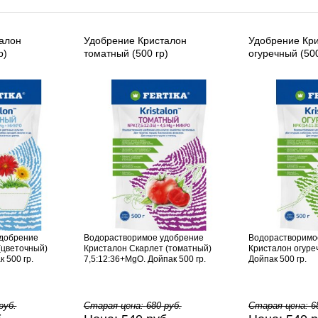
алон
Удобрение Кристалон
Удобрение Кр
р)
томатный (500 гр)
огуречный (500
удобрение
Водорастворимое удобрение
Водорастворимо
(цветочный)
Кристалон Скарлет (томатный)
Кристалон огуреч
 500 гр.
7,5:12:36+MgO. Дойпак 500 гр.
Дойпак 500 гр.
руб.
Старая цена:
680
руб.
Старая цена:
6