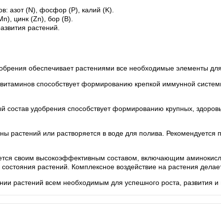
 азот (N), фосфор (P), калий (K).
), цинк (Zn), бор (B).
азвития растений.
обрения обеспечивает растениями все необходимые элементы для 
 витаминов способствует формированию крепкой иммунной системы 
й состав удобрения способствует формированию крупных, здоров
ны растений или растворяется в воде для полива. Рекомендуется 
ется своим высокоэффективным составом, включающим аминокисло
состояния растений. Комплексное воздействие на растения делает
нии растений всем необходимым для успешного роста, развития и