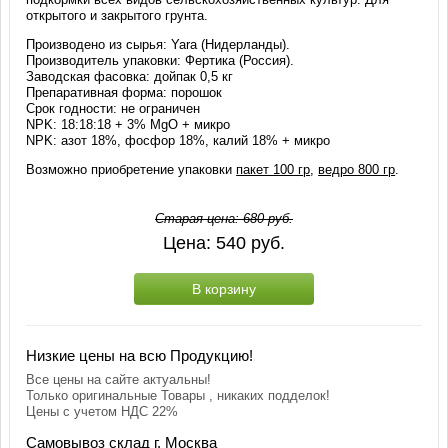
открытого и закрытого грунта.
Производено из сырья: Yara (Нидерланды).
Производитель упаковки: Фертика (Россия).
Заводская фасовка: дойпак 0,5 кг
Препаративная форма: порошок
Срок годности: не ограничен
NPK: 18:18:18 + 3% MgO + микро
NPK: азот 18%, фосфор 18%, калий 18% + микро
Возможно приобретение упаковки
пакет 100 гр
,
ведро 800 гр
.
Старая цена:
680
руб.
Цена:
540
руб.
В корзину
Низкие цены на всю Продукцию!
Все цены на сайте актуальны!
Только оригинальные Товары , никаких подделок!
Цены с учетом НДС 22%
Самовывоз склад г. Москва