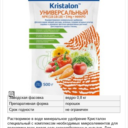
Удобрение Кристалон универсальный
(500 гр)
Производство
Фертика (Россия).
Заводская фасовка
ведро 0,8 кг
Препаративная форма
порошок
Срок годности
не ограничен
Растворимое в воде минеральное удобрение Кристалон
специальный с комплексом необходимых микроэлементов для
подкормки всех видов сельскохозяйственных культур. Для