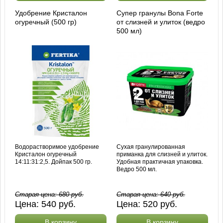
Удобрение Кристалон
Супер гранулы Bona Forte
огуречный (500 гр)
от слизней и улиток (ведро
500 мл)
Водорастворимое удобрение
Сухая гранулированная
Кристалон огуречный
приманка для слизней и улиток.
14:11:31:2,5. Дойпак 500 гр.
Удобная практичная упаковка.
Ведро 500 мл.
Старая цена:
680
руб.
Старая цена:
640
руб.
Цена:
540
руб.
Цена:
520
руб.
В корзину
В корзину