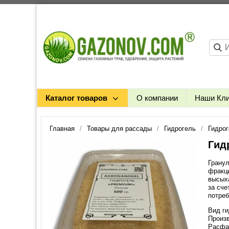
Каталог товаров
О компании
Наши Кл
Главная
Товары для рассады
Гидрогель
Гидрог
Гид
Гранул
фракц
высыха
за сче
потреб
Вид г
Произ
Расфа