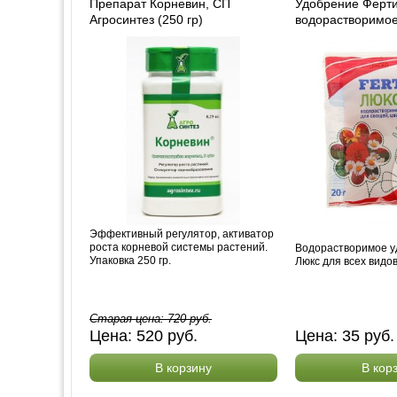
Препарат Корневин, СП
Удобрение Ферти
Агросинтез (250 гр)
водорастворимое 
Эффективный регулятор, активатор
роста корневой системы растений.
Водорастворимое уд
Упаковка 250 гр.
Люкс для всех видо
Старая цена:
720
руб.
Цена:
520
руб.
Цена:
35
руб
В корзину
В кор