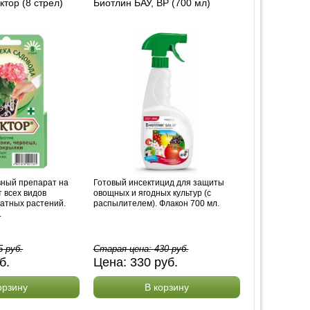
ктор (8 стрел)
Биотлин БАУ, ВР (700 мл)
ный препарат на
Готовый инсектицид для защиты
 всех видов
овощных и ягодных культур (с
атных растений.
распылителем). Флакон 700 мл.
.
5
руб.
Старая цена:
430
руб.
б.
Цена:
330
руб.
орзину
В корзину