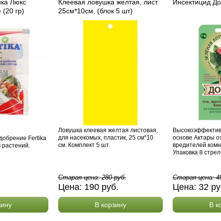
ка Люкс
Клеевая ловушка желтая, лист
Инсектицид До
(20 гр)
25см*10см, (блок 5 шт)
Ловушка клеевая желтая листовая,
Высокоэффектив
для насекомых, пластик, 25 см*10
основе Актары от
обрение Fertika
см. Комплект 5 шт.
вредителей комн
в растений.
Упаковка 8 стрел
Старая цена:
280
руб.
Старая цена:
4
.
Цена:
190
руб.
Цена:
32
ру
зину
В корзину
В к