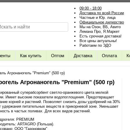
09:00 - 18:00
Доставка по всей России
Частные и Юр. лица
Официальное дилерство
Мы на Озон, ВБ, Авито
Лемана Про, Я.Маркет
Есть срочная доставка!
Все цены актуальны!
Работаем по ЭДО
иенты
Как купить
Оптом
Доставка
Оплата
К
ель Агронаногель "Premium" (500 гр)
рогель Агронаногель "Premium" (500 гр)
ированный суперабсорбент светло-оранжевого цвета мелкой
ии. Имеет высокие показатели водопоглощения. Предотвращает
ние корней и растений. Позволяет снизить дозы удобрений на 30%
т удержания питательных веществ в прикорневой зоне. Уменьшает
ность в частых поливах. Для всех видов растений.
идрогеля: PREMIUM
водитель: ARTAGRO (Польша).
совано: ООО "Газоновком"