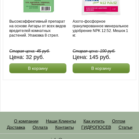
Высокоэффективный препарат
Азото-фосфорное
на основе Актары от всех видов
гранулированное минеральное
вредителей комнатных
удобрение NPK 12:52. Мешок 1
растений. Упаковка 8 стрел.
кг.
Старая цена:
45
руб.
Старая цена:
190
руб.
Цена:
32
руб.
Цена:
145
руб.
В корзину
В корзину
О компании
Наши Клиенты
Как купить
Оптом
Доставка
Оплата
Контакты
ГИДРОПОСЕВ
Статьи