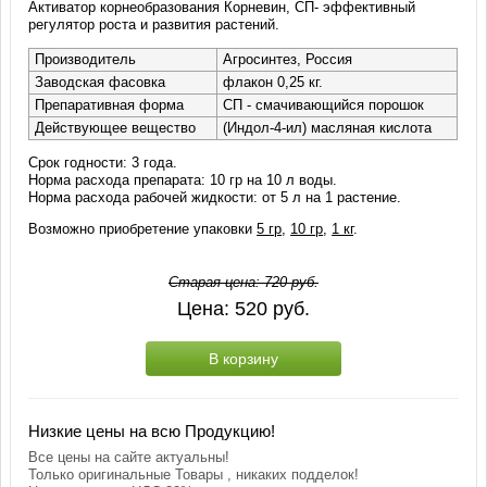
Активатор корнеобразования Корневин, СП- эффективный
регулятор роста и развития растений.
Производитель
Агросинтез, Россия
Заводская фасовка
флакон 0,25 кг.
Препаративная форма
СП - смачивающийся порошок
Действующее вещество
(Индол-4-ил) масляная кислота
Срок годности: 3 года.
Норма расхода препарата: 10 гр на 10 л воды.
Норма расхода рабочей жидкости: от 5 л на 1 растение.
Возможно приобретение упаковки
5 гр
,
10 гр
,
1 кг
.
Старая цена:
720
руб.
Цена:
520
руб.
В корзину
Низкие цены на всю Продукцию!
Все цены на сайте актуальны!
Только оригинальные Товары , никаких подделок!