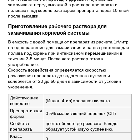
замачивают перед высадкой в растворе препарата и
поливают под корень раствором препарата через 10 дней
после высадки.
Приготовление рабочего раствора для
замачивания корневой системы
В емкость с водой помещают препарат из расчета 1г/литр
на одно растение для замачивания и на два растения для
полива под корень при интенсивном перемешивании в
течении 3-5 минут. После чего раствор готов к
употреблению.
Скорость воздействия определяется скоростью
разложения препарата до эндогенного ауксина и
колеблется от 20 до 60 дней в зависимости от условий
укоренения.
Действующее
(Индол-4-ил)масляная кислота
вещество
Препаративная
0.5% смачивающий порошок (СП)
форма
Свойства
цвет от белого до розового. В воде
препарата
образует устойчивую суспензию.
Класс
3