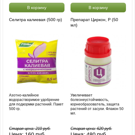
В корзину
В корзину
Селитра калиевая (500 гр)
Препарат Циркон, Р (50
мл)
Азотно-калийное
Увеличивает
водорастворимое удобрение
болезнеустойчивость,
для подкормки растений. Пакет
корнеобразователь, защита
500 гр.
растений от засухи. Флакон 50
мл.
Старая цена:
210
руб.
Старая цена:
620
руб.
Цена:
160
руб.
Цена:
480
руб.