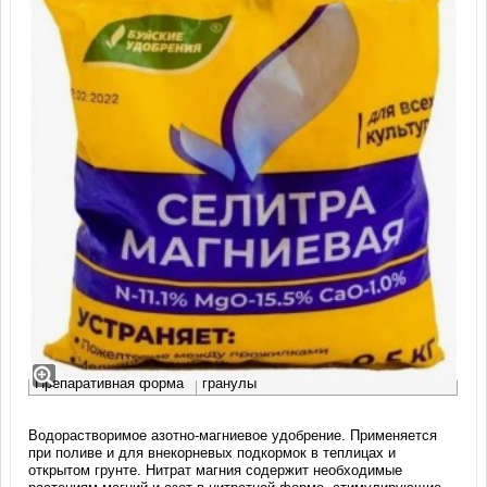
Селитра магниевая (500 гр)
Производство
Буйский химический завод (Россия)
Заводская фасовка
мешок 0,5 кг
Препаративная форма
гранулы
Водорастворимое азотно-магниевое удобрение. Применяется
при поливе и для внекорневых подкормок в теплицах и
открытом грунте. Нитрат магния содержит необходимые