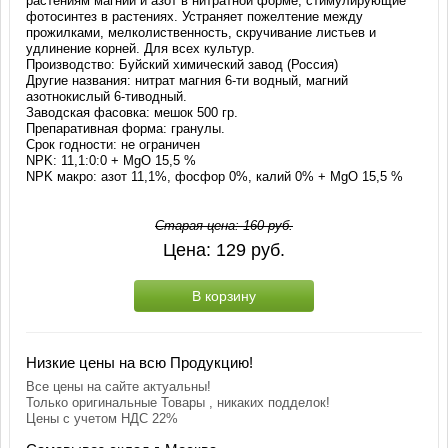
растениям магний и азот в нитратной форме, стимулирующие
фотосинтез в растениях. Устраняет пожелтение между
прожилками, мелколиственность, скручивание листьев и
удлинение корней. Для всех культур.
Производство: Буйский химический завод (Россия)
Другие названия: нитрат магния 6-ти водный, магний
азотнокислый 6-тиводный.
Заводская фасовка: мешок 500 гр.
Препаративная форма: гранулы.
Срок годности: не ограничен
NPK: 11,1:0:0 + MgO 15,5 %
NPK макро: азот 11,1%, фосфор 0%, калий 0% + MgO 15,5 %
Старая цена:
160
руб.
Цена:
129
руб.
В корзину
Низкие цены на всю Продукцию!
Все цены на сайте актуальны!
Только оригинальные Товары , никаких подделок!
Цены с учетом НДС 22%