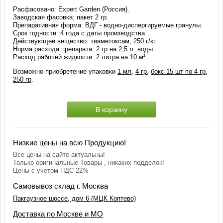
Расфасовано: Eхpert Garden (Россия).
Заводская фасовка: пакет 2 гр.
Препаративная форма: ВДГ - водно-диспергируемые гранулы.
Срок годности: 4 года с даты производства.
Действующее вещество: тиаметоксам, 250 г/кг.
Норма расхода препарата: 2 гр на 2,5 л. воды.
Расход рабочей жидкости: 2 литра на 10 м²
Возможно приобретение упаковки
1 мл
,
4 гр
,
бокс 15 шт по 4 гр
,
250 гр
.
В корзину
Низкие цены на всю Продукцию!
Все цены на сайте актуальны!
Только оригинальные Товары , никаких подделок!
Цены с учетом НДС 22%
Самовывоз склад г. Москва
Пакгаузное шоссе, дом 6 (МЦК Коптево)
Доставка по Москве и МО