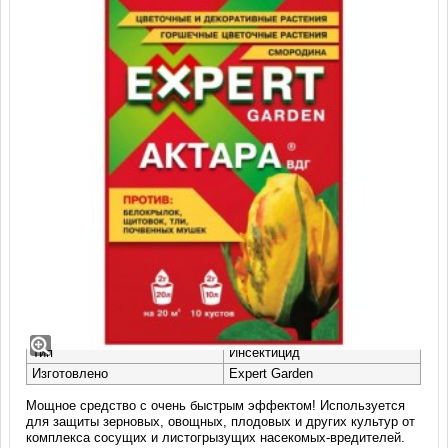
Препарат Актара, ВДГ (2 гр)
Назначение
Защита растений
Класс опасности
3
Тип
Инсектицид
Изготовлено
Expert Garden
Мощное средство с очень быстрым эффектом! Используется
для защиты зерновых, овощных, плодовых и других культур от
комплекса сосущих и листогрызущих насекомых-вредителей.