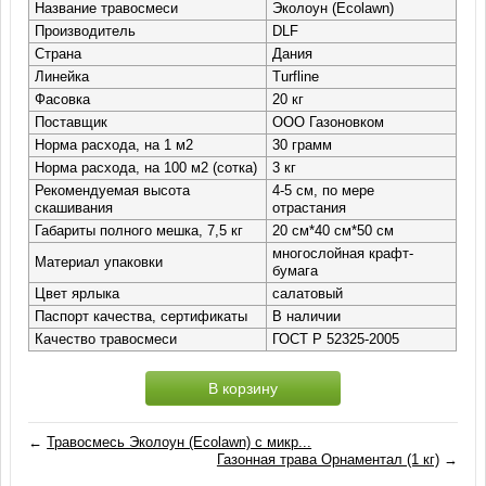
Название травосмеси
Эколоун (Ecolawn)
Производитель
DLF
Страна
Дания
Линейка
Turfline
Фасовка
20 кг
Поставщик
ООО Газоновком
Норма расхода, на 1 м2
30 грамм
Норма расхода, на 100 м2 (сотка)
3 кг
Рекомендуемая высота
4-5 см, по мере
скашивания
отрастания
Габариты полного мешка, 7,5 кг
20 см*40 см*50 см
многослойная крафт-
Материал упаковки
бумага
Цвет ярлыка
салатовый
Паспорт качества, сертификаты
В наличии
Качество травосмеси
ГОСТ Р 52325-2005
В корзину
←
Травосмесь Эколоун (Ecolawn) c микр...
Газонная трава Орнаментал (1 кг)
→