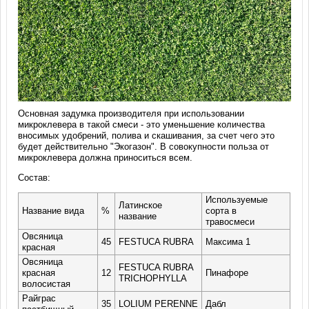
Основная задумка производителя при использовании
микроклевера в такой смеси - это уменьшение количества
вносимых удобрений, полива и скашивания, за счет чего это
будет действительно "Экогазон". В совокупности польза от
микроклевера должна приноситься всем.
Состав:
Используемые
Латинское
Название вида
%
сорта в
название
травосмеси
Овсяница
45
FESTUCA RUBRA
Максима 1
красная
Овсяница
FESTUCA RUBRA
красная
12
Пинафоре
TRICHOPHYLLA
волосистая
Райграс
35
LOLIUM PERENNE
Дабл