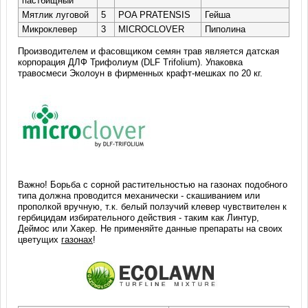
пастбищный
Мятлик луговой
5
POA PRATENSIS
Гейша
Микроклевер
3
MICROCLOVER
Пиполина
Производителем и фасовщиком семян трав является датская
корпорация ДЛФ Трифолиум (DLF Trifolium). Упаковка
травосмеси Эколоун в фирменных крафт-мешках по 20 кг.
Важно! Борьба с сорной растительностью на газонах подобного
типа должна проводится механически - скашиванием или
прополкой вручную, т.к. белый ползучий клевер чувствителен к
гербицидам избирательного действия - таким как Линтур,
Деймос или Хакер. Не применяйте данные препараты на своих
цветущих
газонах
!