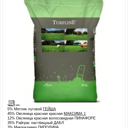
Газон Эколоун (Ecolawn) c
микроклевером Пиполина (20 кг)
Смесь: ЭКОЛОУН (ECOLAWN)
Состав:
5% Мятлик луговой
ГЕЙША
45% Овсяница красная красная
МАКСИМА 1
12% Овсяница красная волосовидная ПИНАФОРЕ
35% Райграс пастбищный ДАБЛ
3% Микроклевер
ПИПОЛИНА