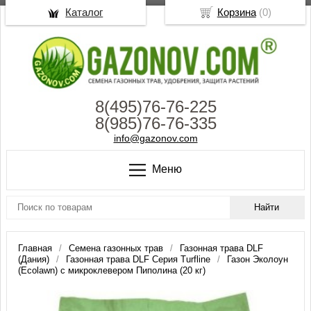
Каталог
Корзина
(
0
)
8(495)76-76-225
8(985)76-76-335
info@gazonov.com
Меню
Главная
Семена газонных трав
Газонная трава DLF
(Дания)
Газонная трава DLF Серия Turfline
Газон Эколоун
(Ecolawn) c микроклевером Пиполина (20 кг)