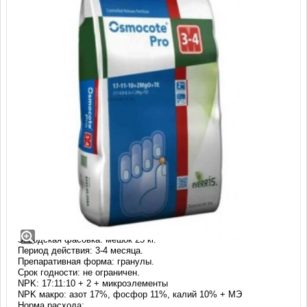
Удобрение Осмокот Про (17-11-
10+2+МЭ) 3-4 месяца, 25 кг
Производство: Osmocote (Нидерланды).
Заводская фасовка: мешок 25 кг.
Период действия: 3-4 месяца.
Препаративная форма: гранулы.
Срок годности: не ограничен.
NPK: 17:11:10 + 2 + микроэлементы
NPK макро: азот 17%, фосфор 11%, калий 10% + МЭ
Норма расхода: