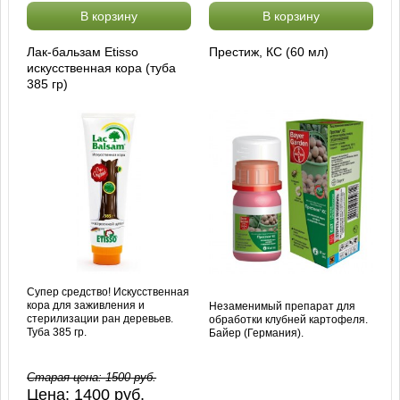
В корзину
В корзину
Лак-бальзам Etisso
Престиж, КС (60 мл)
искусственная кора (туба
385 гр)
Супер средство! Искусственная
кора для заживления и
Незаменимый препарат для
стерилизации ран деревьев.
обработки клубней картофеля.
Туба 385 гр.
Байер (Германия).
Старая цена:
1500
руб.
Цена:
1400
руб.