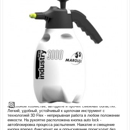
Опрыскиватель Marolex Industry ERGO
3000 (3 л)
Ручной помповый опрыскиватель используется в личном
подсобном хозяйстве, автоделе и прочих смежных областях.
Легкий, удобный, устойчивый к щелочам инструмент с
технологией 3D Flex - непрерывная работа в любом положении
емкости. На рукоятке расположена кнопка auto lock -
автоблокировка процесса распыления. Нажатие и смещение
кнопки вперед фиксирует ее и опрыскивание происходит без