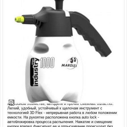
Опрыскиватель Marolex Industry ERGO
1000 (1 л)
Ручной помповый опрыскиватель используется в личном
подсобном хозяйстве, автоделе и прочих смежных областях.
Легкий, удобный, устойчивый к щелочам инструмент с
технологией 3D Flex - непрерывная работа в любом положении
емкости. На рукоятке расположена кнопка auto lock -
автоблокировка процесса распыления. Нажатие и смещение
кнопки вперед фиксирует ее и опрыскивание происходит без