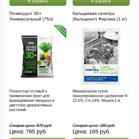
В корзину
В корзину
Почвогрунт 3D+
Кальциевая селитра
Универсальный (75л)
(Кальцинит) Фертика (1 кг)
Полностью готовый к
Минеральное сухое
применению грунт для
гранулированное удобрение N-
выращивания овощных и
15,5%, CA-19%. Мешок 1 кг.
цветочно-декоративных
растений.
Старая цена:
870
руб.
Старая цена:
180
руб.
Цена:
785
руб.
Цена:
165
руб.