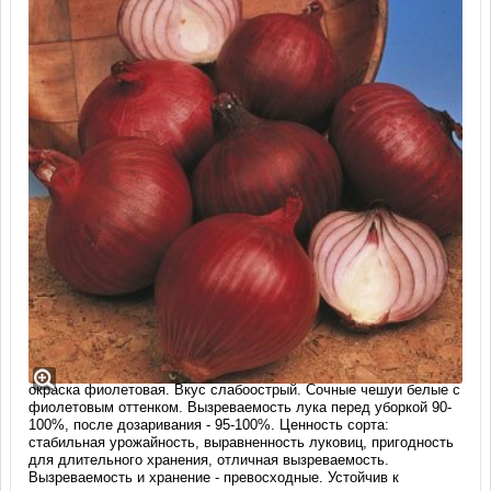
Лук-севок сорт Кармен МС (1 кг)
Раннеспелый сорт. Период от посева до массового полегания и
пожелтения листьев 64-96 дней. Луковица округлоплоская,
средней плотности, массой 50-70 г. Число сухих чешуй 2-3,
окраска фиолетовая. Вкус слабоострый. Сочные чешуи белые с
фиолетовым оттенком. Вызреваемость лука перед уборкой 90-
100%, после дозаривания - 95-100%. Ценность сорта:
стабильная урожайность, выравненность луковиц, пригодность
для длительного хранения, отличная вызреваемость.
Вызреваемость и хранение - превосходные. Устойчив к