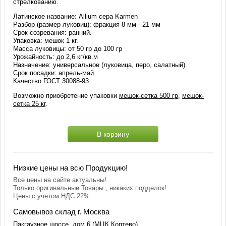
стрелкованию.
Латинское название: Allium cepa Karmen
Разбор (размер луковиц): фракция 8 мм - 21 мм
Срок созревания: ранний.
Упаковка: мешок 1 кг.
Масса луковицы: от 50 гр до 100 гр
Урожайность: до 2,6 кг/кв.м
Назначение: универсальное (луковица, перо, салатный).
Срок посадки: апрель-май
Качество ГОСТ 30088-93
Возможно приобретение упаковки
мешок-сетка 500 гр
,
мешок-
сетка 25 кг
.
В корзину
Низкие цены на всю Продукцию!
Все цены на сайте актуальны!
Только оригинальные Товары , никаких подделок!
Цены с учетом НДС 22%
Самовывоз склад г. Москва
Пакгаузное шоссе, дом 6 (МЦК Коптево)