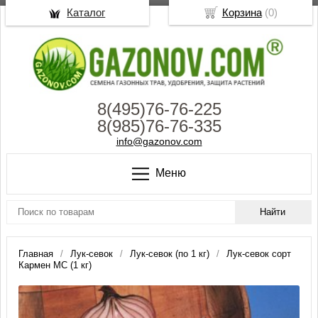
Каталог
Корзина
(
0
)
8(495)76-76-225
8(985)76-76-335
info@gazonov.com
Меню
Главная
Лук-севок
Лук-севок (по 1 кг)
Лук-севок сорт
Кармен МС (1 кг)