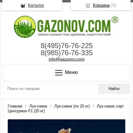
Каталог
Корзина
(
0
)
8(495)76-76-225
8(985)76-76-335
info@gazonov.com
Меню
Главная
Лук-севок
Лук-севок (по 25 кг)
Лук-севок сорт
Центурион F1 (25 кг)