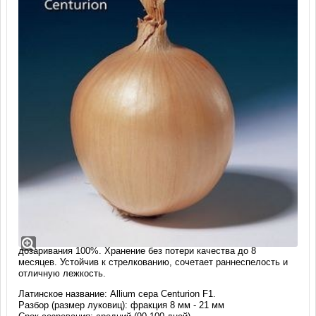
Лук-севок сорт Центурион F1 (25 кг)
Среднеранний. Луковица широкообратнояйцевидная, массой
110-150 г. Сухие чешуи коричневые, число их 3-4, сочные -
белые. Вкус приятно-острый. Вызреваемость после
дозаривания 100%. Хранение без потери качества до 8
месяцев. Устойчив к стрелкованию, сочетает раннеспелость и
отличную лежкость.
Латинское название: Allium cepa Centurion F1.
Разбор (размер луковиц): фракция 8 мм - 21 мм