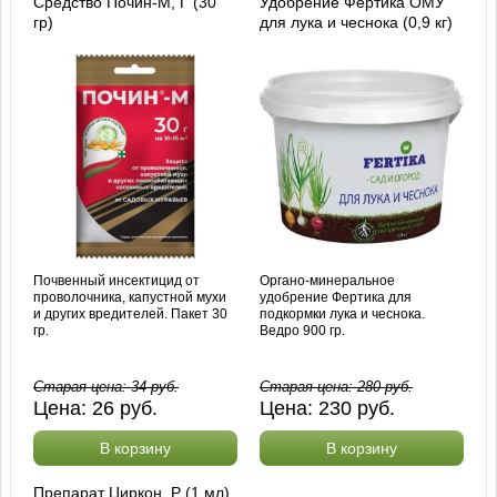
Средство Почин-М, Г (30
Удобрение Фертика ОМУ
гр)
для лука и чеснока (0,9 кг)
Почвенный инсектицид от
Органо-минеральное
проволочника, капустной мухи
удобрение Фертика для
и других вредителей. Пакет 30
подкормки лука и чеснока.
гр.
Ведро 900 гр.
Старая цена:
34
руб.
Старая цена:
280
руб.
Цена:
26
руб.
Цена:
230
руб.
В корзину
В корзину
Препарат Циркон, Р (1 мл)