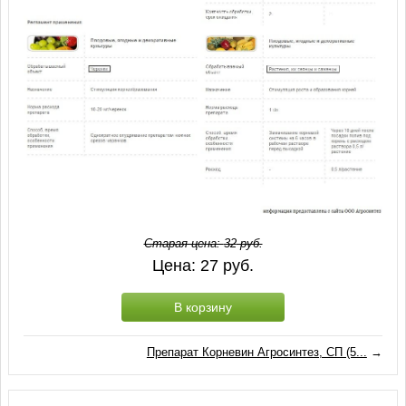
Старая цена:
32
руб.
Цена:
27
руб.
В корзину
Препарат Корневин Агросинтез, СП (5...
→