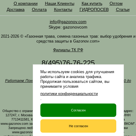
О компании
Наши Клиенты
Как купить
Оптом
Доставка
Оплата
Контакты
ГИДРОПОСЕВ
Статьи
info@gazonov.com
Skype: gazonovcom
2021-2026 © «Газонная трава, семена газонных трав: выбор удобрения и
средства защиты в Gazonov.com»
Филиалы ТК РФ
8(495)76-76-225
8(985)76-76-335
Мы используем cookies для улучшения
Наша почта
info@gazonov.com
работы сайта и анализа трафика.
Работаем: Понедельник-четверг с 10:00 до 18:00, пятница - с 10:00 до
Продолжая пользоваться сайтом, вы
17:00
принимаете условия
Наши награды и письма
политики конфиденциальности
Политика конфиденциальности
.
Заказать обратный звонок
Согласен
Общество с ограниченной ответственностью «ГАЗОНОВКОМ» Юридический адрес:
127247, г. Москва, Дмитровское ш., д. 100, стр. 2, этаж 01, помещение 3106 ИНН
7713411581, КПП 771301001 ОГРН 1167746161219. Все материалы сайта
www.gazonov.com защищены авторским правом и принадлежат ООО "ГАЗОНОВКОМ".
Не согласен
Запрещено любое копирование материалов сайта без активной гиперссылки
www.gazonov.com. Данный сайт и его содержимое носит исключительно