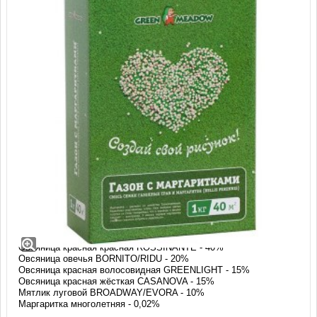
Газон с маргаритками "Создай свой
рисунок" (1 кг)
Состав:
Овсяница красная красная ROSSINANTE - 40%
Овсяница овечья BORNITO/RIDU - 20%
Овсяница красная волосовидная GREENLIGHT - 15%
Овсяница красная жёсткая CASANOVA - 15%
Мятлик луговой BROADWAY/EVORA - 10%
Маргаритка многолетняя - 0,02%