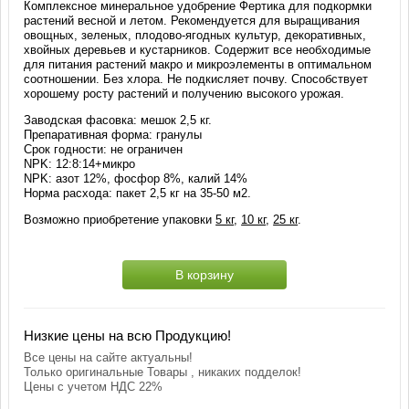
Комплексное минеральное удобрение Фертика для подкормки
растений весной и летом. Рекомендуется для выращивания
овощных, зеленых, плодово-ягодных культур, декоративных,
хвойных деревьев и кустарников. Содержит все необходимые
для питания растений макро и микроэлементы в оптимальном
соотношении. Без хлора. Не подкисляет почву. Способствует
хорошему росту растений и получению высокого урожая.
Заводская фасовка: мешок 2,5 кг.
Препаративная форма: гранулы
Срок годности: не ограничен
NPK: 12:8:14+микро
NPK: азот 12%, фосфор 8%, калий 14%
Норма расхода: пакет 2,5 кг на 35-50 м2.
Возможно приобретение упаковки
5 кг
,
10 кг
,
25 кг
.
В корзину
Низкие цены на всю Продукцию!
Все цены на сайте актуальны!
Только оригинальные Товары , никаких подделок!
Цены с учетом НДС 22%