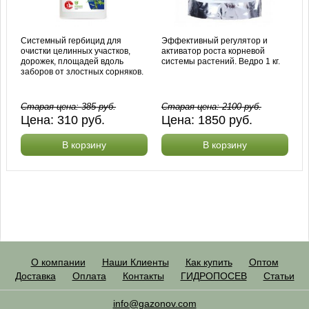
Системный гербицид для
Эффективный регулятор и
очистки целинных участков,
активатор роста корневой
дорожек, площадей вдоль
системы растений. Ведро 1 кг.
заборов от злостных сорняков.
Старая цена:
385
руб.
Старая цена:
2100
руб.
Цена:
310
руб.
Цена:
1850
руб.
В корзину
В корзину
О компании
Наши Клиенты
Как купить
Оптом
Доставка
Оплата
Контакты
ГИДРОПОСЕВ
Статьи
info@gazonov.com