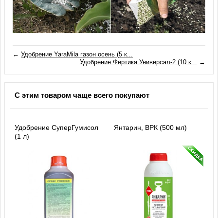
←
Удобрение YaraMila газон осень (5 к...
Удобрение Фертика Универсал-2 (10 к...
→
С этим товаром чаще всего покупают
Удобрение СуперГумисол
Янтарин, ВРК (500 мл)
(1 л)