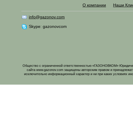
О компании
Наши Кли
info@gazonov.com
Skype: gazonovcom
Общество с ограниченной ответственностью «ГАЗОНОВКОМ» Юридический
сайта www.gazonov.com защищены авторским правом и принадлежат
исключительно информационный характер и ни при каких условиях ин