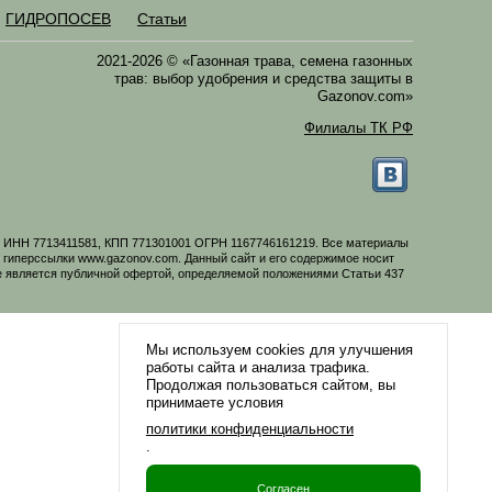
ГИДРОПОСЕВ
Статьи
2021-2026 © «Газонная трава, семена газонных
трав: выбор удобрения и средства защиты в
Gazonov.com»
Филиалы ТК РФ
06 ИНН 7713411581, КПП 771301001 ОГРН 1167746161219. Все материалы
иперссылки www.gazonov.com. Данный сайт и его содержимое носит
е является публичной офертой, определяемой положениями Статьи 437
Мы используем cookies для улучшения
работы сайта и анализа трафика.
Продолжая пользоваться сайтом, вы
принимаете условия
политики конфиденциальности
.
Согласен