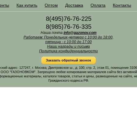
енты
Как купить
Оптом
Доставка
Оплата
Контакты
8(495)76-76-225
8(985)76-76-335
Наша почта
info@gazonov.com
Работаем: Понедельник-четверг с 10:00 до 18:00,
пятница - с 10:00 до 17:00
Наши награды и письма
Политика конфиденциальности
Заказать обратный звонок
 адрес: 127247, г. Москва, Дмитровское ш., д. 100, стр. 2, этаж 01, помещение 31
 ООО "ГАЗОНОВКОМ". Запрещено любое копирование материалов сайта без активной г
формационные материалы, каталоги товаров, статьи и цены, размещенные на сайте, н
Гражданского кодекса РФ.