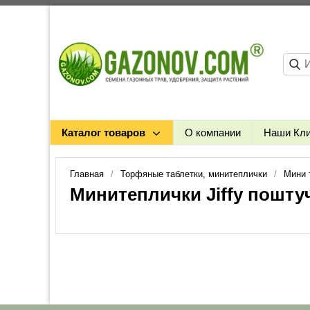
Каталог товаров
О компании
Наши Кл
Главная
Торфяные таблетки, минитеплички
Мини 
Минитеплички Jiffy пошту