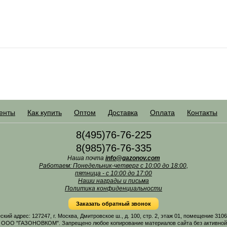
енты
Как купить
Оптом
Доставка
Оплата
Контакты
8(495)76-76-225
8(985)76-76-335
Наша почта
info@gazonov.com
Работаем: Понедельник-четверг с 10:00 до 18:00,
пятница - с 10:00 до 17:00
Наши награды и письма
Политика конфиденциальности
Заказать обратный звонок
 адрес: 127247, г. Москва, Дмитровское ш., д. 100, стр. 2, этаж 01, помещение 31
 ООО "ГАЗОНОВКОМ". Запрещено любое копирование материалов сайта без активной г