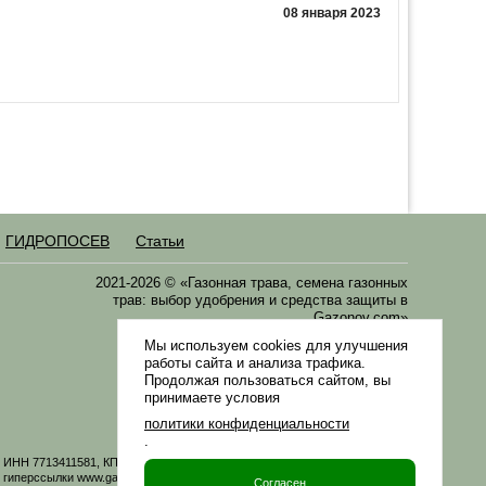
08 января 2023
ГИДРОПОСЕВ
Статьи
2021-2026 © «Газонная трава, семена газонных
трав: выбор удобрения и средства защиты в
Gazonov.com»
Мы используем cookies для улучшения
Филиалы ТК РФ
работы сайта и анализа трафика.
Продолжая пользоваться сайтом, вы
принимаете условия
политики конфиденциальности
.
06 ИНН 7713411581, КПП 771301001 ОГРН 1167746161219. Все материалы
иперссылки www.gazonov.com. Данный сайт и его содержимое носит
Согласен