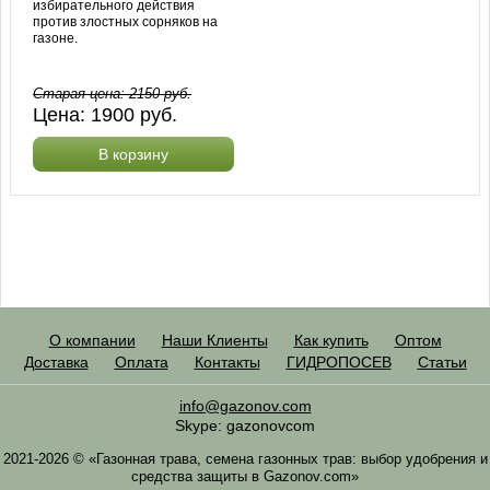
избирательного действия
против злостных сорняков на
газоне.
Старая цена:
2150
руб.
Цена:
1900
руб.
В корзину
О компании
Наши Клиенты
Как купить
Оптом
Доставка
Оплата
Контакты
ГИДРОПОСЕВ
Статьи
info@gazonov.com
Skype: gazonovcom
2021-2026 © «Газонная трава, семена газонных трав: выбор удобрения и
средства защиты в Gazonov.com»