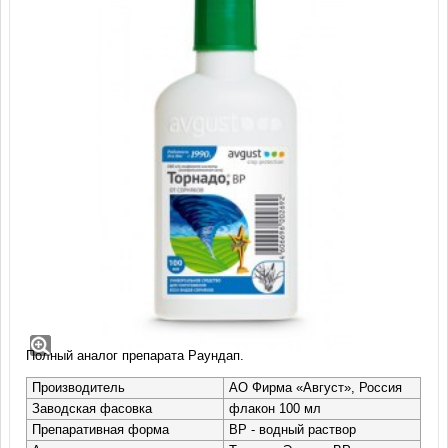
Гербицид Торнадо, ВР (100 мл)
Гербицид Торнадо - эффективное средство для борьбы со
всеми видами сорняков. Обладает высокой проникающей
способностью. Уничтожает более 155 видов сорных растений.
Полный аналог препарата Раундап.
Производитель
АО Фирма «Август», Россия
Заводская фасовка
флакон 100 мл
Препаративная форма
ВР - водный раствор