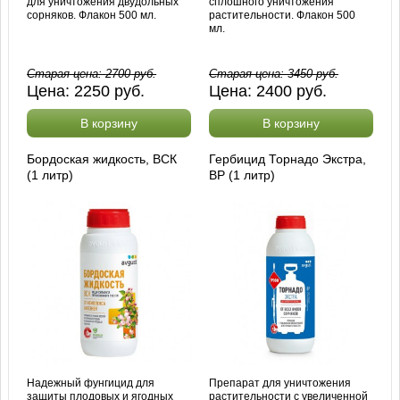
для уничтожения двудольных
сплошного уничтожения
сорняков. Флакон 500 мл.
растительности. Флакон 500
мл.
Старая цена:
2700
руб.
Старая цена:
3450
руб.
Цена:
2250
руб.
Цена:
2400
руб.
В корзину
В корзину
Бордоская жидкость, ВСК
Гербицид Торнадо Экстра,
(1 литр)
ВР (1 литр)
Надежный фунгицид для
Препарат для уничтожения
защиты плодовых и ягодных
растительности с увеличенной