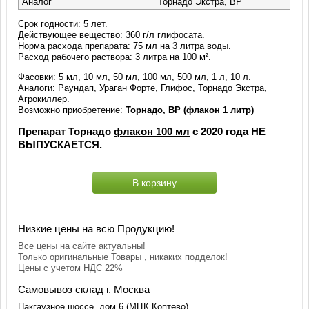
Аналог
Торнадо Экстра, ВР
Срок годности: 5 лет.
Действующее вещество: 360 г/л глифосата.
Норма расхода препарата: 75 мл на 3 литра воды.
Расход рабочего раствора: 3 литра на 100 м².
Фасовки: 5 мл, 10 мл, 50 мл, 100 мл, 500 мл, 1 л, 10 л.
Аналоги: Раундап, Ураган Форте, Глифос, Торнадо Экстра,
Агрокиллер.
Возможно приобретение:
Торнадо, ВР (флакон 1 литр)
Препарат Торнадо
флакон 100 мл
с 2020 года НЕ
ВЫПУСКАЕТСЯ.
В корзину
Низкие цены на всю Продукцию!
Все цены на сайте актуальны!
Только оригинальные Товары , никаких подделок!
Цены с учетом НДС 22%
Самовывоз склад г. Москва
Пакгаузное шоссе, дом 6 (МЦК Коптево)