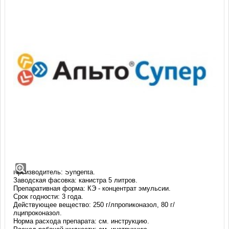
Альто Супер, КЭ (5 литров)
Альто Супер - комбинированный фунгицид системного действия
для защиты зерновых колосовых культур и сахарной свеклы.
Производитель: Syngenta.
Заводская фасовка: канистра 5 литров.
Препаративная форма: КЭ - концентрат эмульсии.
Срок годности: 3 года.
Действующее вещество: 250 г/лпропиконазол, 80 г/
лципроконазол.
Норма расхода препарата: см. инструкцию.