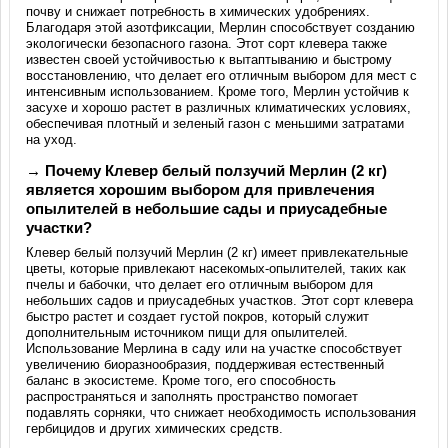
почву и снижает потребность в химических удобрениях.
Благодаря этой азотфиксации, Мерлин способствует созданию
экологически безопасного газона. Этот сорт клевера также
известен своей устойчивостью к вытаптыванию и быстрому
восстановлению, что делает его отличным выбором для мест с
интенсивным использованием. Кроме того, Мерлин устойчив к
засухе и хорошо растет в различных климатических условиях,
обеспечивая плотный и зеленый газон с меньшими затратами
на уход.
→ Почему Клевер белый ползучий Мерлин (2 кг)
является хорошим выбором для привлечения
опылителей в небольшие сады и приусадебные
участки?
Клевер белый ползучий Мерлин (2 кг) имеет привлекательные
цветы, которые привлекают насекомых-опылителей, таких как
пчелы и бабочки, что делает его отличным выбором для
небольших садов и приусадебных участков. Этот сорт клевера
быстро растет и создает густой покров, который служит
дополнительным источником пищи для опылителей.
Использование Мерлина в саду или на участке способствует
увеличению биоразнообразия, поддерживая естественный
баланс в экосистеме. Кроме того, его способность
распространяться и заполнять пространство помогает
подавлять сорняки, что снижает необходимость использования
гербицидов и других химических средств.