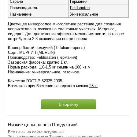
Страна
Германия
Производитель
Feldsaaten
Назначение
Универсальное
Цветущее низкорослое многолетнее растение для создания
неприхотливых лужаек на солнечных участках. Медонос,
сидерат. Для достижения эффекта мелколистности на газоне
потребуется 2-3 скашивания после посева.
Клевер белый ползучий (Trifolium repens)
Сорт: МЕРЛИН (MERLIN)
Производство: Feldsaaten (Германия)
Заводская фасовка: кратно 1 кг.
Норма расхода: 1,0-1,5 кг семян на 100 кв.м.
Назначение: универсальное, газонное.
Качество ГОСТ Р 52325-2005.
Возможно приобретение заводского мешка
25 кг
.
В корзину
Низкие цены на всю Продукцию!
Все цены на сайте актуальны!
Только оригинальные Товары , никаких подделок!