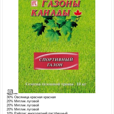
Травосмесь Газоны Канады Pro Star 65
(10 кг)
Смесь: PRO STAR 65
Состав:
30% Овсяница красная красная
20% Мятлик луговой
20% Мятлик луговой
20% Мятлик луговой
10% Райграс многолетний пастбищный