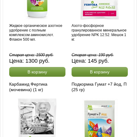
Жидкое органическое азотное
Азото-фосфорное
удобрение с полным
гранулированное минеральное
комплексом аминокислот.
удобрение NPK 12:52. Мешок 1
Флакон 500 мл.
кг.
Старая цена:
1500
руб.
Старая цена:
190
руб.
Цена:
1300
руб.
Цена:
145
руб.
В корзину
В корзину
Карбамид Фертика
Подкормка Гумат +7 йод, П
(мочевина) (1 кг)
(25 гр)