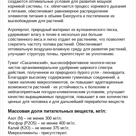
создаются оптимальные условия для развития мощной
корневой системы, т.к. облегчается процесс корневого дыхания
и питания, обеспечивает равномерное распределение
элементов питания в объеме Биогрунта и постепенное их
высвобождение для растений.
Агроперлит, природный материал из вулканического песка,
удерживает влагу в почве в несколько раз больше
собственного веса и легко отдает ее растениям, что позволяет
сократить частоту полива растений. Обеспечивает
оптимальную воздушно-влажную среду для развития растений,
улучшает структуру почвы, препятствует ее уплотнению.
Гумат «Сахалинский», высокоэффективное экологи-чески
чистое органоминеральное удобрение широкого спектра
действия, полученное из природного бурого угля - леонардита.
Благодаря высокому содержанию гуминовых соединений, а
также наличию микроэлементов, он повышает адаптационные
возможности растений - их устойчивость к болезням и
неблагоприятным погодно-климатическим условиям, улучшает
качество выращиваемых продуктов, повышает в них количество
ценных для человека и для дальнейшей переработки веществ.
Массовая доля питательных веществ, мг/л:
Азот (N) – не менее 300 мг/л;
Фосфор (Р2О5) – не менее 400 мг/л;
Калий (К2О) – не менее 375 мг/л;
Микроэлементы - присутствуют.