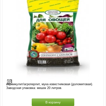
Биогрунт для Овощей (20 литров)
Состав: смесь торфов различной степени разложения, экстракт
сапропеля, песок речной термически обработанный, гумат
«Сахалинский», комплексное минеральное удобрение,
вермикулит/агроперлит, мука известняковая (доломитовая).
Заводская упаковка: мешок 20 литров.
В корзину