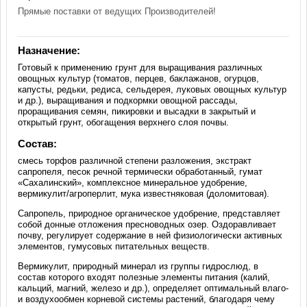
Прямые поставки от ведущих Производителей!
Назначение:
Готовый к применению грунт для выращивания различных
овощных культур (томатов, перцев, баклажанов, огурцов,
капусты, редьки, редиса, сельдерея, луковых овощных культур
и др.), выращивания и подкормки овощной рассады,
проращивания семян, пикировки и высадки в закрытый и
открытый грунт, обогащения верхнего слоя почвы.
Состав:
смесь торфов различной степени разложения, экстракт
сапропеля, песок речной термически обработанный, гумат
«Сахалинский», комплексное минеральное удобрение,
вермикулит/агроперлит, мука известняковая (доломитовая).
Сапропель, природное органическое удобрение, представляет
собой донные отложения пресноводных озер. Оздоравливает
почву, регулирует содержание в ней физиологически активных
элементов, гумусовых питательных веществ.
Вермикулит, природный минерал из группы гидрослюд, в
состав которого входят полезные элементы питания (калий,
кальций, магний, железо и др.), определяет оптимальный влаго-
и воздухообмен корневой системы растений, благодаря чему