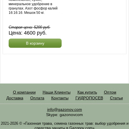
минеральное удобрение в
гранулах. Азот фосфор калий
16:16:16. Мешок 50 кг.
Старая цена:
5200
руб.
Цена:
4600
руб.
В корзину
О компании
Наши Клиенты
Как купить
Оптом
Доставка
Оплата
Контакты
ГИДРОПОСЕВ
Статьи
info@gazonov.com
Skype: gazonovcom
2021-2026 © «Газонная трава, семена газонных трав: выбор удобрения и
средства защиты в Gazonov.com»