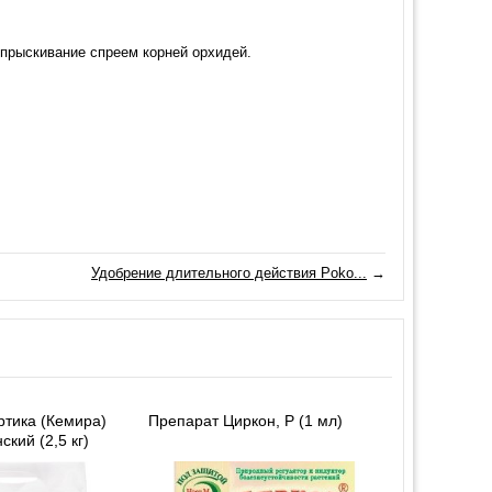
опрыскивание спреем корней орхидей.
Удобрение длительного действия Poko...
→
тика (Кемира)
Препарат Циркон, Р (1 мл)
кий (2,5 кг)