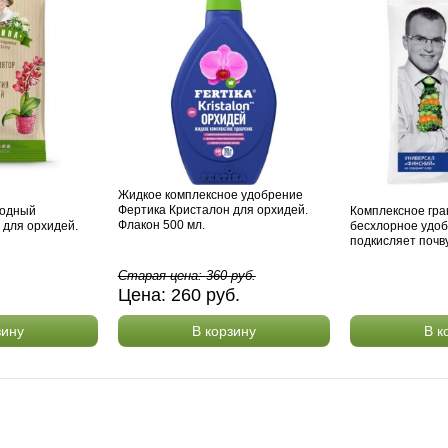
Жидкое комплексное удобрение
Фертика Кристалон для орхидей.
родный
Комплексное гр
Флакон 500 мл.
 для орхидей.
бесхлорное удоб
подкисляет почву
Старая цена:
360
руб.
Цена:
260
руб.
зину
В корзину
В к