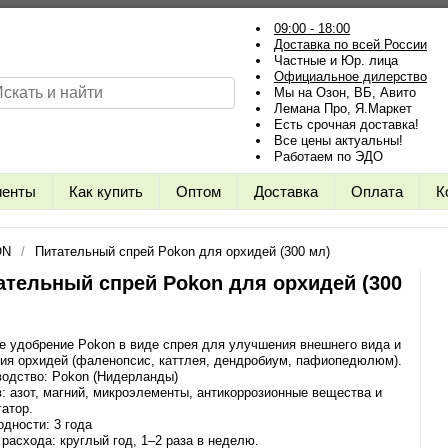
09:00 - 18:00
Доставка по всей России
Частные и Юр. лица
Официальное дилерство
Мы на Озон, ВБ, Авито
Лемана Про, Я.Маркет
Есть срочная доставка!
Все цены актуальны!
Работаем по ЭДО
иенты
Как купить
Оптом
Доставка
Оплата
К
ON
Питательный спрей Pokon для орхидей (300 мл)
ательный спрей Pokon для орхидей (300
 удобрение Pokon в виде спрея для улучшения внешнего вида и
ия орхидей (фаленопсис, каттлея, дендробиум, пафиопедюлюм).
водство: Pokon (Нидерланды)
: азот, магний, микроэлементы, антикоррозионные вещества и
атор.
одности: 3 года
расхода: круглый год, 1–2 раза в неделю.