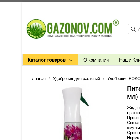
Каталог товаров
О компании
Наши Кл
Главная
Удобрения для растений
Удобрение POK
Пит
мл)
Жидкое
цветен
Произ
Состав
эмульг
Срок г
Норма 