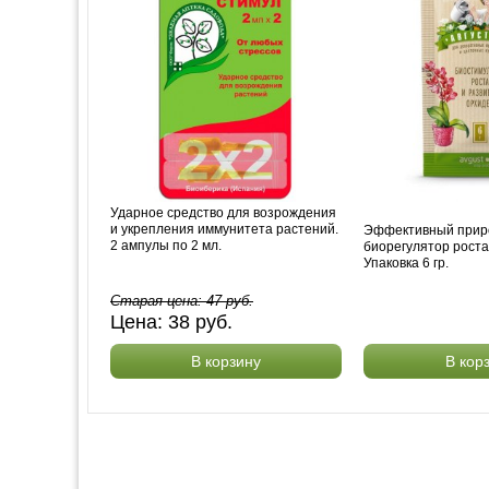
Ударное средство для возрождения
и укрепления иммунитета растений.
Эффективный при
2 ампулы по 2 мл.
биорегулятор роста
Упаковка 6 гр.
Старая цена:
47
руб.
Цена:
38
руб.
В корзину
В кор