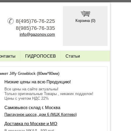
8(495)76-76-225
Корзина (
0
)
8(985)76-76-335
info@gazonov.com
онтакты
ГИДРОПОСЕВ
Статьи
икет Jiffy Growblock (80мм*80мм)
Низкие цены на всю Продукцию!
Все цены на сайте актуальны!
Только оригинальные Товары , никаких подделок!
Цены с учетом НДС 22%
Самовывоз склад г. Москва
Пакгаузное шоссе, дом 6 (МЦК Коптево)
Доставка по Москве и МО
В пределах МКАД - 500 руб