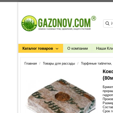
Каталог товаров
О компании
Наши Кл
Главная
Товары для рассады
Торфяные таблетки,
Кок
(80
Брикет
прора
гидроп
Произв
Размер
Состав
Срок г