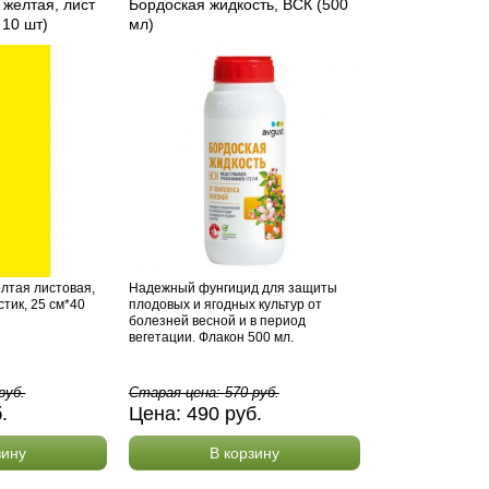
 желтая, лист
Бордоская жидкость, ВСК (500
 10 шт)
мл)
лтая листовая,
Надежный фунгицид для защиты
тик, 25 см*40
плодовых и ягодных культур от
болезней весной и в период
вегетации. Флакон 500 мл.
руб.
Старая цена:
570
руб.
б.
Цена:
490
руб.
зину
В корзину