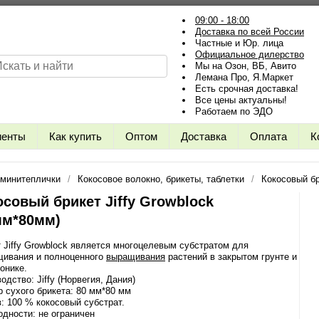
09:00 - 18:00
Доставка по всей России
Частные и Юр. лица
Официальное дилерство
Мы на Озон, ВБ, Авито
Лемана Про, Я.Маркет
Есть срочная доставка!
Все цены актуальны!
Работаем по ЭДО
иенты
Как купить
Оптом
Доставка
Оплата
К
 минитеплички
Кокосовое волокно, брикеты, таблетки
Кокосовый бр
осовый брикет Jiffy Growblock
мм*80мм)
 Jiffy Growblock является многоцелевым субстратом для
щивания и полноценного
выращивания
растений в закрытом грунте и
онике.
одство: Jiffy (Норвегия, Дания)
 сухого брикета: 80 мм*80 мм
: 100 % кокосовый субстрат.
одности: не ограничен