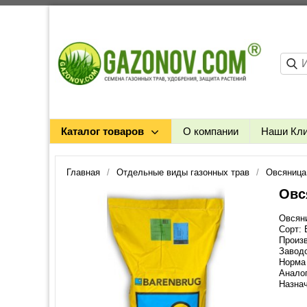
Каталог товаров
О компании
Наши Кл
Главная
Отдельные виды газонных трав
Овсяница
Овс
Овсяни
Сорт:
Произв
Заводс
Норма 
Анало
Назнач