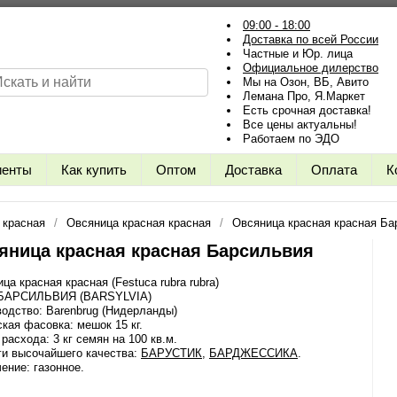
09:00 - 18:00
Доставка по всей России
Частные и Юр. лица
Официальное дилерство
Мы на Озон, ВБ, Авито
Лемана Про, Я.Маркет
Есть срочная доставка!
Все цены актуальны!
Работаем по ЭДО
иенты
Как купить
Оптом
Доставка
Оплата
К
 красная
Овсяница красная красная
Овсяница красная красная Ба
яница красная красная Барсильвия
ца красная красная (Festuca rubra rubra)
 БАРСИЛЬВИЯ (BARSYLVIA)
одство: Barenbrug (Нидерланды)
кая фасовка: мешок 15 кг.
расхода: 3 кг семян на 100 кв.м.
ги высочайшего качества:
БАРУСТИК
,
БАРДЖЕССИКА
.
ение: газонное.