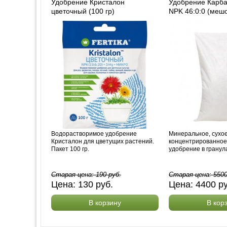
Удобрение Кристалон
Удобрение Карб
цветочный (100 гр)
NPK 46:0:0 (мешо
Водорастворимое удобрение
Минеральное, сухое
Кристалон для цветущих растений.
концентрированное
Пакет 100 гр.
удобрение в гранула
Старая цена:
190
руб.
Старая цена:
550
Цена:
130
руб.
Цена:
4400
р
В корзину
В кор