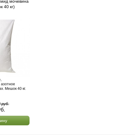
амид мочевина
к 40 кг)
,
 азотное
х. Мешок 40 кг.
0
руб.
уб.
зину